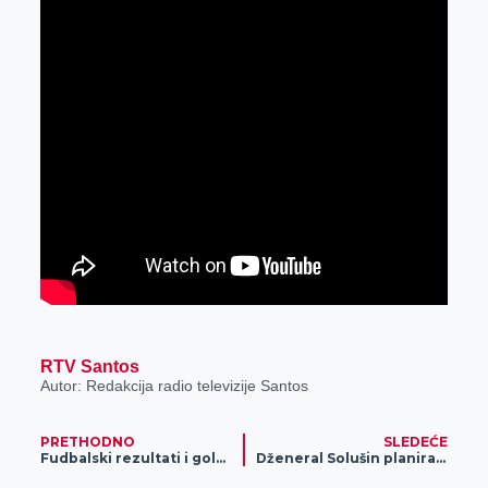
RTV Santos
Autor: Redakcija radio televizije Santos
PRETHODNO
SLEDEĆE
Fudbalski rezultati i golovi sa utakmice Radnički – Dunav
Dženeral Solušin planira izgradnju pogona u Zrenjaninu