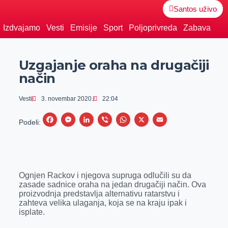
Santos uživo
Izdvajamo
Vesti
Emisije
Sport
Poljoprivreda
Zabava
Uzgajanje oraha na drugačiji
način
Vesti
3. novembar 2020.
22:04
F
M
L
V
W
X
E
Podeli:
a
e
i
i
h
m
c
s
n
b
a
a
e
s
k
e
t
i
Ognjen Rackov i njegova supruga odlučili su da
b
e
e
r
s
l
zasade sadnice oraha na jedan drugačiji način. Ova
o
n
d
A
proizvodnja predstavlja alternativu ratarstvu i
zahteva velika ulaganja, koja se na kraju ipak i
o
g
I
p
isplate.
k
e
n
p