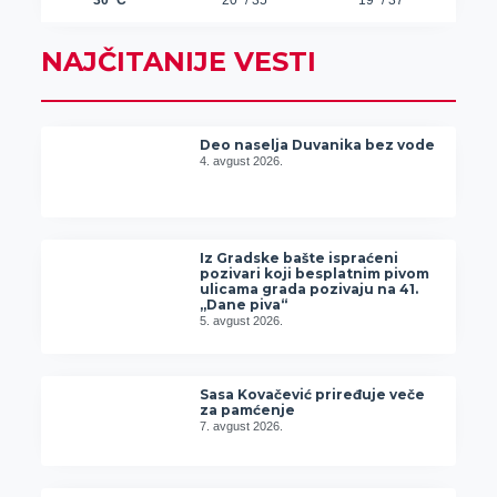
NAJČITANIJE VESTI
Deo naselja Duvanika bez vode
4. avgust 2026.
Iz Gradske bašte ispraćeni
pozivari koji besplatnim pivom
ulicama grada pozivaju na 41.
„Dane piva“
5. avgust 2026.
Sasa Kovačević priređuje veče
za pamćenje
7. avgust 2026.