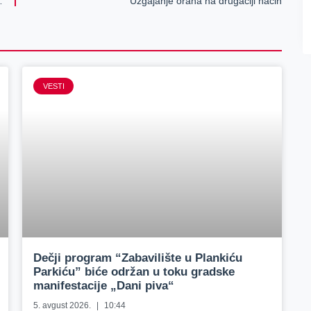
ulu na domaćem terenu
Uzgajanje oraha na drugačiji način
VESTI
Dečji program “Zabavilište u Plankiću
Parkiću” biće održan u toku gradske
manifestacije „Dani piva“
5. avgust 2026.
10:44