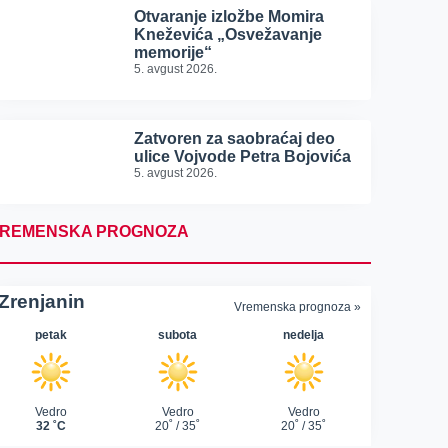
Otvaranje izložbe Momira
Kneževića „Osvežavanje
memorije“
5. avgust 2026.
Zatvoren za saobraćaj deo
ulice Vojvode Petra Bojovića
5. avgust 2026.
REMENSKA PROGNOZA