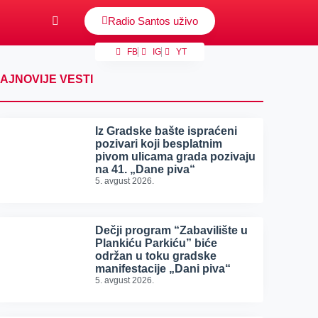
Radio Santos uživo
FB
IG
YT
AJNOVIJE VESTI
Iz Gradske bašte ispraćeni
pozivari koji besplatnim
pivom ulicama grada pozivaju
na 41. „Dane piva“
5. avgust 2026.
Dečji program “Zabavilište u
Plankiću Parkiću” biće
održan u toku gradske
manifestacije „Dani piva“
5. avgust 2026.