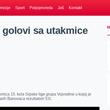
misije
Sport
Poljoprivreda
Još
Kontakt
i golovi sa utakmice
N
akmica 15. kola Srpske lige grupa Vojvodine u kojoj je
arih Banovaca rezultatom 5:0.