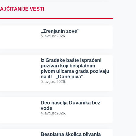
AJČITANIJE VESTI
„Zrenjanin zove“
5. avgust 2026.
Iz Gradske bašte ispraćeni
pozivari koji besplatnim
pivom ulicama grada pozivaju
na 41. „Dane piva“
5. avgust 2026.
Deo naselja Duvanika bez
vode
4. avgust 2026.
Besplatna školica plivanja