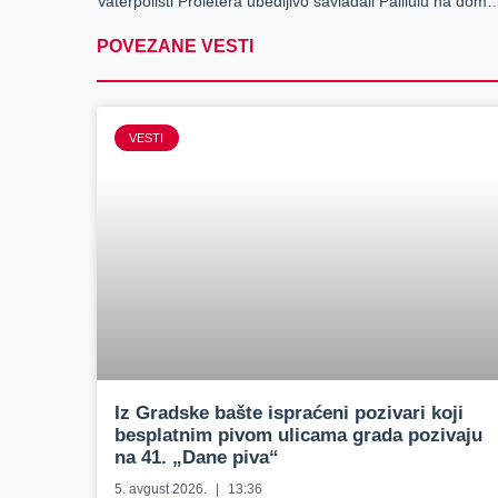
Vaterpolisti Proletera ubedljivo savladali Palil
POVEZANE VESTI
VESTI
Iz Gradske bašte ispraćeni pozivari koji
besplatnim pivom ulicama grada pozivaju
na 41. „Dane piva“
5. avgust 2026.
13:36