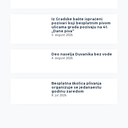
Iz Gradske bašte ispraćeni
pozivari koji besplatnim pivom
ulicama grada pozivaju na 41.
„Dane piva“
5. avgust 2026.
Deo naselja Duvanika bez vode
4. avgust 2026.
Besplatna školica plivanja
organizuje se jedanaestu
godinu zaredom
8. jul 2026.