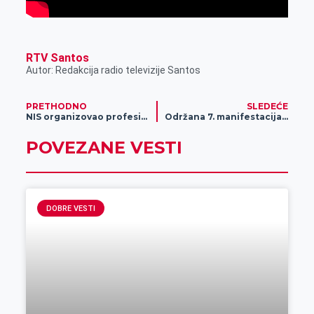
RTV Santos
Autor: Redakcija radio televizije Santos
PRETHODNO
SLEDEĆE
NIS organizovao profesionalno takmičenje vozača „Vozački izazov 7“
Održana 7. manifestacija „Oklagija fest“ održana
POVEZANE VESTI
DOBRE VESTI