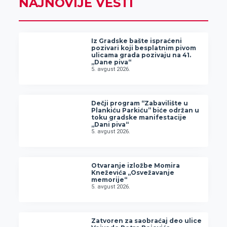
NAJNOVIJE VESTI
Iz Gradske bašte ispraćeni
pozivari koji besplatnim pivom
ulicama grada pozivaju na 41.
„Dane piva“
5. avgust 2026.
Dečji program “Zabavilište u
Plankiću Parkiću” biće održan u
toku gradske manifestacije
„Dani piva“
5. avgust 2026.
Otvaranje izložbe Momira
Kneževića „Osvežavanje
memorije“
5. avgust 2026.
Zatvoren za saobraćaj deo ulice