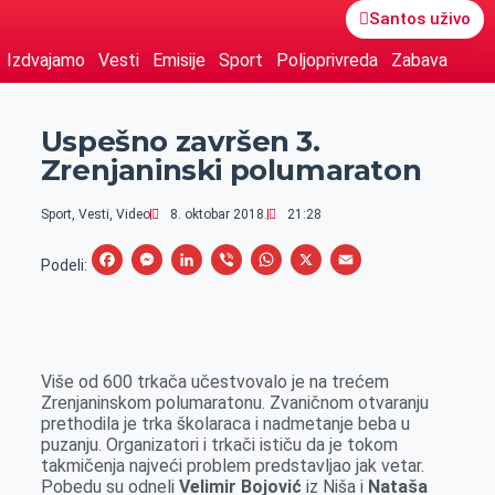
Santos uživo
Izdvajamo
Vesti
Emisije
Sport
Poljoprivreda
Zabava
Uspešno završen 3.
Zrenjaninski polumaraton
Sport
,
Vesti
,
Video
8. oktobar 2018.
21:28
F
M
L
V
W
X
E
Podeli:
a
e
i
i
h
m
c
s
n
b
a
a
e
s
k
e
t
i
Više od 600 trkača učestvovalo je na trećem
b
e
e
r
s
l
Zrenjaninskom polumaratonu. Zvaničnom otvaranju
o
n
d
A
prethodila je trka školaraca i nadmetanje beba u
puzanju. Organizatori i trkači ističu da je tokom
o
g
I
p
takmičenja najveći problem predstavljao jak vetar.
k
e
n
p
Pobedu su odneli
Velimir Bojović
iz Niša i
Nataša