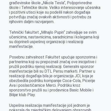
građevinske škole „Nikola Tesla“, Poljoprivredne
škole i Tehničke škole. Veliko interesovanje učesnika
i pozitivni utisci koje su podelili nakon događaja
potvrđuju značaj ovakvih aktivnosti i potrebu za
njihovim daljim razvijanjem.
Tehnički fakultet „Mihajlo Pupin“ zahvaljuje se svim
učenicima, nastavnicima, saradnicima i kolegama koji
su doprineli uspešnoj organizaciji i realizaciji
manifestacije.
Posebnu zahvalnost Fakultet upućuje sponzorima i
partnerima koji su prepoznali značaj ove inicijative i
pružili podršku njenoj realizaciji. Generalni sponzor
manifestacije bili su DTL Persu marketi. Partner u
realizaciji događaja bila je organizacija JCI, koja je
obezbedila podršku kompanije Coca-Cola, Picerije
Ava i poslastičarnice Merci. Podršku kroz
sponzorstvo pružili su i prodavnica Basic Mobile i
Bilijar klub Play.
Uspešna realizacija manifestacije još jednom je
pokazala da zajedničkim delovanjem obrazovnih