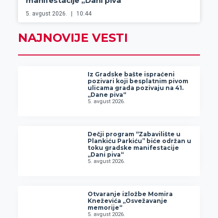
manifestacije „Dani piva“
5. avgust 2026.
10:44
NAJNOVIJE VESTI
Iz Gradske bašte ispraćeni
pozivari koji besplatnim pivom
ulicama grada pozivaju na 41.
„Dane piva“
5. avgust 2026.
Dečji program “Zabavilište u
Plankiću Parkiću” biće održan u
toku gradske manifestacije
„Dani piva“
5. avgust 2026.
Otvaranje izložbe Momira
Kneževića „Osvežavanje
memorije“
5. avgust 2026.