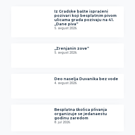
Iz Gradske bašte ispraćeni
pozivari koji besplatnim pivom
ulicama grada pozivaju na 41.
„Dane piva“
5. avgust 2026.
„Zrenjanin zove“
5. avgust 2026.
Deo naselja Duvanika bez vode
4. avgust 2026.
Besplatna školica plivanja
organizuje se jedanaestu
godinu zaredom
8. jul 2026.