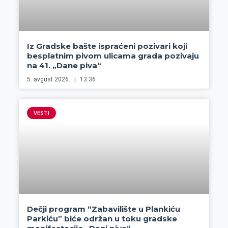
Iz Gradske bašte ispraćeni pozivari koji
besplatnim pivom ulicama grada pozivaju
na 41. „Dane piva“
5. avgust 2026.
13:36
VESTI
Dečji program “Zabavilište u Plankiću
Parkiću” biće održan u toku gradske