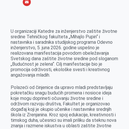
o
e
k
b
h
X
o
n
e
e
a
E
k
g
d
r
t
m
e
I
s
a
U organizaciji Katedre za inženjerstvo zaštite životne
r
n
A
i
sredine Tehničkog fakulteta „Mihajlo Pupin“ i
nastavnika i saradnika studijskog programa Odevno
p
l
inženjerstvo, 5. juna 2026. godine uspešno je
p
realizovana manifestacija povodom obeležavanja
Svetskog dana zaštite životne sredine pod sloganom
„Budućnost je zelena“. Cilj manifestacije bio je
promocija održivosti, ekološke svesti i kreativnog
angažovanja mladih.
Polazeći od činjenice da upravo mladi predstavljaju
pokretačku snagu budućih promena i nosioce ideja
koje mogu doprineti očuvanju životne sredine i
održivom razvoju društva, Fakultet je organizovao
događaj koji je okupio učenike i nastavnike srednjih
škola iz Zrenjanina. Kroz spoj edukacije, kreativnosti i
timskog duha, učesnici su imali priliku da steknu nova
znanja i razmene iskustva u oblasti zaštite životne