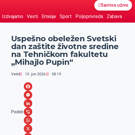
Santos uživo
Izdvajamo
Vesti
Emisije
Sport
Poljoprivreda
Zabava
Uspešno obeležen Svetski
dan zaštite životne sredine
na Tehničkom fakultetu
„Mihajlo Pupin“
Vesti
10. jun 2026.
08:19
F
a
M
c
e
L
Podeli:
e
s
i
V
b
s
n
i
W