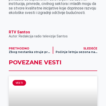
institucija, privrede, civilnog sektora i mladih mogu da
se stvore kvalitetne inicijative koje doprinose razvoju
ekološke svesti i izgradnji održivije budućnosti.
RTV Santos
Autor: Redakcija radio televizije Santos
PRETHODNO
SLEDEĆE
Zbog nestanka struje prekid vodosnabdevanja u gradu
Počinje letnja sezona na Gradskom bazenu u Zrenjaninu
POVEZANE VESTI
VESTI