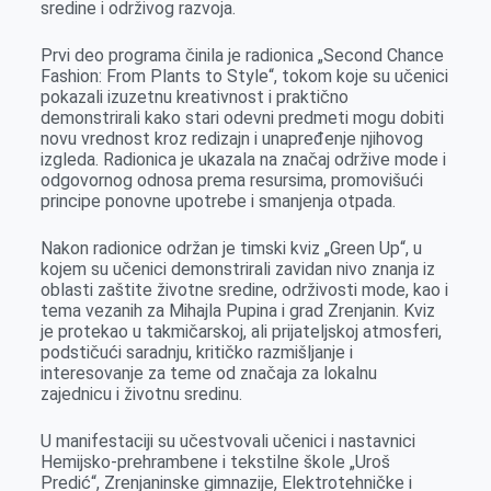
sredine i održivog razvoja.
Prvi deo programa činila je radionica „Second Chance
Fashion: From Plants to Style“, tokom koje su učenici
pokazali izuzetnu kreativnost i praktično
demonstrirali kako stari odevni predmeti mogu dobiti
novu vrednost kroz redizajn i unapređenje njihovog
izgleda. Radionica je ukazala na značaj održive mode i
odgovornog odnosa prema resursima, promovišući
principe ponovne upotrebe i smanjenja otpada.
Nakon radionice održan je timski kviz „Green Up“, u
kojem su učenici demonstrirali zavidan nivo znanja iz
oblasti zaštite životne sredine, održivosti mode, kao i
tema vezanih za Mihajla Pupina i grad Zrenjanin. Kviz
je protekao u takmičarskoj, ali prijateljskoj atmosferi,
podstičući saradnju, kritičko razmišljanje i
interesovanje za teme od značaja za lokalnu
zajednicu i životnu sredinu.
U manifestaciji su učestvovali učenici i nastavnici
Hemijsko-prehrambene i tekstilne škole „Uroš
Predić“, Zrenjaninske gimnazije, Elektrotehničke i