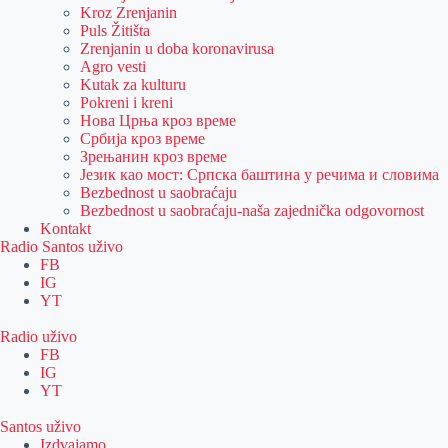
Kroz Zrenjanin
Puls Žitišta
Zrenjanin u doba koronavirusa
Agro vesti
Kutak za kulturu
Pokreni i kreni
Нова Црња кроз време
Србија кроз време
Зрењанин кроз време
Језик као мост: Српска баштина у речима и словима
Bezbednost u saobraćaju
Bezbednost u saobraćaju-naša zajednička odgovornost
Kontakt
Radio Santos uživo
FB
IG
YT
Radio uživo
FB
IG
YT
Santos uživo
Izdvajamo