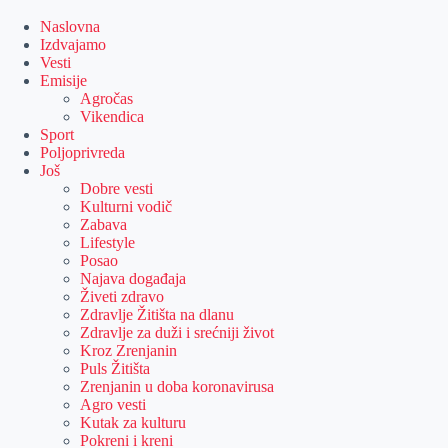
Skip
to
Naslovna
content
Izdvajamo
Vesti
Emisije
Agročas
Vikendica
Sport
Poljoprivreda
Još
Dobre vesti
Kulturni vodič
Zabava
Lifestyle
Posao
Najava događaja
Živeti zdravo
Zdravlje Žitišta na dlanu
Zdravlje za duži i srećniji život
Kroz Zrenjanin
Puls Žitišta
Zrenjanin u doba koronavirusa
Agro vesti
Kutak za kulturu
Pokreni i kreni