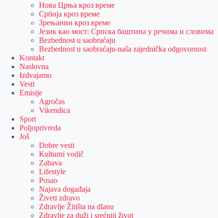
Нова Црња кроз време
Србија кроз време
Зрењанин кроз време
Језик као мост: Српска баштина у речима и словима
Bezbednost u saobraćaju
Bezbednost u saobraćaju-naša zajednička odgovornost
Kontakt
Naslovna
Izdvajamo
Vesti
Emisije
Agročas
Vikendica
Sport
Poljoprivreda
Još
Dobre vesti
Kulturni vodič
Zabava
Lifestyle
Posao
Najava događaja
Živeti zdravo
Zdravlje Žitišta na dlanu
Zdravlje za duži i srećniji život