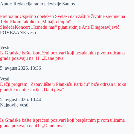
Autor: Redakcija radio televizije Santos
Prethodno
Uspešno obeležen Svetski dan zaštite životne sredine na
Tehničkom fakultetu „Mihajlo Pupin“
Sledeće
Koncert „Između nas“ pijanistkinje Ane Dragosavljević
POVEZANE vesti
Vesti
Iz Gradske bašte ispraćeni pozivari koji besplatnim pivom ulicama
grada pozivaju na 41. „Dane piva“
5. avgust 2026.
13:36
Vesti
Dečji program “Zabavilište u Plankiću Parkiću” biće održan u toku
gradske manifestacije „Dani piva“
5. avgust 2026.
10:44
Najnovije vesti
Iz Gradske bašte ispraćeni pozivari koji besplatnim pivom ulicama
grada pozivaju na 41. „Dane piva“