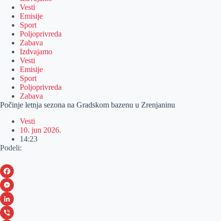
Vesti
Emisije
Sport
Poljoprivreda
Zabava
Izdvajamo
Vesti
Emisije
Sport
Poljoprivreda
Zabava
Počinje letnja sezona na Gradskom bazenu u Zrenjaninu
Vesti
10. jun 2026.
14:23
Podeli:
F
a
M
c
e
L