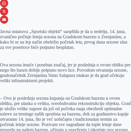
e
s
i
V
b
s
n
i
W
o
e
k
b
h
X
o
n
e
e
a
E
Javna ustanova „Sportski objekti“ saopštila je da u nedelju, 14. juna,
k
g
d
r
t
m
zvanično počinje letnja sezona na Gradskom bazenu u Zrenjaninu, a
kako bi se na lep način obeležio početak leta, prvog dana sezone ulaz
e
I
s
a
za sve posetioce biće potpuno besplatan.
r
n
A
i
p
l
Ova sezona imaće i poseban značaj, jer je poslednja u ovom obliku pre
p
nego što bazen dobije potpuno novo lice. Povodom otvaranja sezone,
gradonačelnik Zrenjanina Simo Salapura istakao je da grad očekuju
veliki infrastrukturni projekti.
– Ovo je poslednja sezona kupanja na Gradskom bazenu u ovom
obliku, pre ulaska u veliku, sveobuhvatnu rekonstrukciju objekta. Grad
je uložio velike napore da još od početka maja obezbedi optimalne
uslove za treninge naših sportista na bazenu, dok za građanstvo kapije
otvaramo 14. juna, što je već uobičajen i tradicionalan termin za
početak letnje sezone. Pozivam sve sugrađane da tople letnje dane
provedu na našem bazenu, uživaju u osveženju i iskoriste ovu sezonu