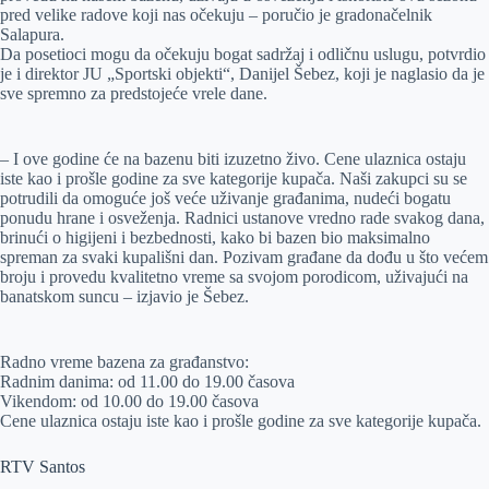
pred velike radove koji nas očekuju – poručio je gradonačelnik
Salapura.
Da posetioci mogu da očekuju bogat sadržaj i odličnu uslugu, potvrdio
je i direktor JU „Sportski objekti“, Danijel Šebez, koji je naglasio da je
sve spremno za predstojeće vrele dane.
– I ove godine će na bazenu biti izuzetno živo. Cene ulaznica ostaju
iste kao i prošle godine za sve kategorije kupača. Naši zakupci su se
potrudili da omoguće još veće uživanje građanima, nudeći bogatu
ponudu hrane i osveženja. Radnici ustanove vredno rade svakog dana,
brinući o higijeni i bezbednosti, kako bi bazen bio maksimalno
spreman za svaki kupališni dan. Pozivam građane da dođu u što većem
broju i provedu kvalitetno vreme sa svojom porodicom, uživajući na
banatskom suncu – izjavio je Šebez.
Radno vreme bazena za građanstvo:
Radnim danima: od 11.00 do 19.00 časova
Vikendom: od 10.00 do 19.00 časova
Cene ulaznica ostaju iste kao i prošle godine za sve kategorije kupača.
RTV Santos