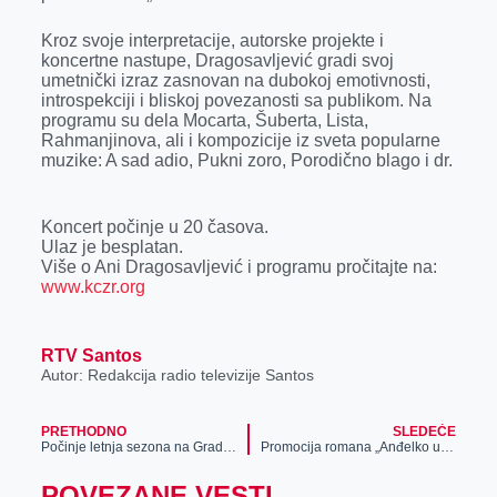
k
e
n
p
Kroz svoje interpretacije, autorske projekte i
r
koncertne nastupe, Dragosavljević gradi svoj
umetnički izraz zasnovan na dubokoj emotivnosti,
introspekciji i bliskoj povezanosti sa publikom. Na
programu su dela Mocarta, Šuberta, Lista,
Rahmanjinova, ali i kompozicije iz sveta popularne
muzike: A sad adio, Pukni zoro, Porodično blago i dr.
Koncert počinje u 20 časova.
Ulaz je besplatan.
Više o Ani Dragosavljević i programu pročitajte na:
www.kczr.org
RTV Santos
Autor: Redakcija radio televizije Santos
PRETHODNO
SLEDEĆE
Počinje letnja sezona na Gradskom bazenu u Zrenjaninu
Promocija romana „Anđelko u tri svetska rata“ Dragana Mirazovića
POVEZANE VESTI