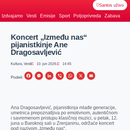
Santos uživo
Izdvajamo
Vesti
Emisije
Sport
Poljoprivreda
Zabava
Koncert „Između nas“
pijanistkinje Ane
Dragosavljević
Kultura
,
Vesti
10. jun 2026.
14:45
F
M
L
V
W
X
E
Podeli:
a
e
i
i
h
m
c
s
n
b
a
a
e
s
k
e
t
i
Ana Dragosavljević, pijanistkinja mlađe generacije,
b
e
e
r
s
l
umetnica prepoznatljiva po emotivnom, autentičnom
o
n
d
A
i savremenom pristupu klasičnoj muzici, u petak, 12.
juna u Baroknoj sali u Zrenjaninu, održaće koncert
o
g
I
p
pod nazivom „Između nas“.