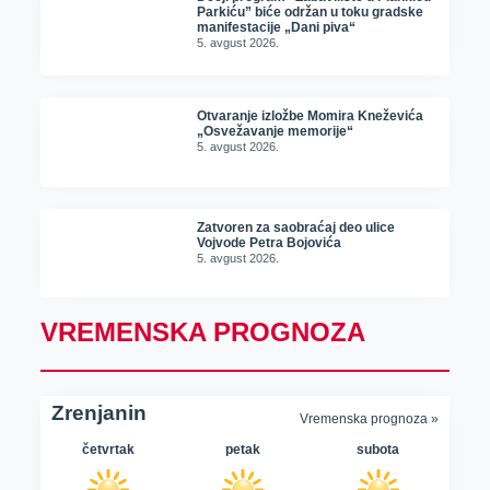
Parkiću” biće održan u toku gradske
manifestacije „Dani piva“
5. avgust 2026.
Otvaranje izložbe Momira Kneževića
„Osvežavanje memorije“
5. avgust 2026.
Zatvoren za saobraćaj deo ulice
Vojvode Petra Bojovića
5. avgust 2026.
VREMENSKA PROGNOZA