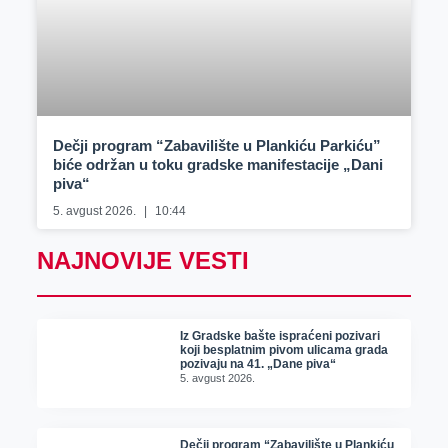
Dečji program “Zabavilište u Plankiću Parkiću”
biće održan u toku gradske manifestacije „Dani
piva“
5. avgust 2026.
10:44
NAJNOVIJE VESTI
Iz Gradske bašte ispraćeni pozivari
koji besplatnim pivom ulicama grada
pozivaju na 41. „Dane piva“
5. avgust 2026.
Dečji program “Zabavilište u Plankiću