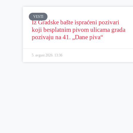
VESTI
Iz Gradske bašte ispraćeni pozivari
koji besplatnim pivom ulicama grada
pozivaju na 41. „Dane piva“
5. avgust 2026.
13:36