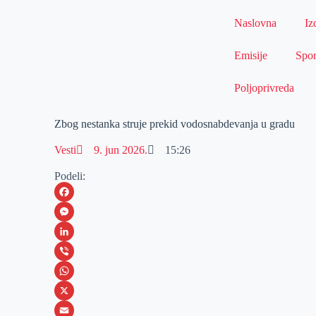
Naslovna
Iz
Emisije
Spor
Poljoprivreda
Zbog nestanka struje prekid vodosnabdevanja u gradu
Vesti
9. jun 2026.
15:26
Podeli:
F
a
M
c
e
L
e
s
i
V
b
s
n
i
W
o
e
k
b
h
X