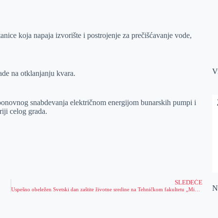
nice koja napaja izvorište i postrojenje za prečišćavanje vode,
V
ade na otklanjanju kvara.
ponovnog snabdevanja električnom energijom bunarskih pumpi i
iji celog grada.
SLEDEĆE
Na
Uspešno obeležen Svetski dan zaštite životne sredine na Tehničkom fakultetu „Mihajlo Pupin“