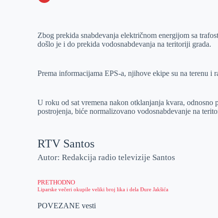
o
n
e
e
a
E
k
g
d
r
t
m
Zbog prekida snabdevanja električnom energijom sa trafosta
e
I
s
a
došlo je i do prekida vodosnabdevanja na teritoriji grada.
r
n
A
i
p
l
Prema informacijama EPS-a, njihove ekipe su na terenu i r
p
U roku od sat vremena nakon otklanjanja kvara, odnosno 
postrojenja, biće normalizovano vodosnabdevanje na teritor
RTV Santos
Autor: Redakcija radio televizije Santos
PRETHODNO
Liparske večeri okupile veliki broj lika i dela Đure Jakšića
POVEZANE vesti