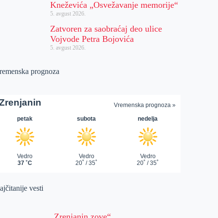
Kneževića „Osvežavanje memorije“
5. avgust 2026.
Zatvoren za saobraćaj deo ulice
Vojvode Petra Bojovića
5. avgust 2026.
remenska prognoza
jčitanije vesti
„Zrenjanin zove“