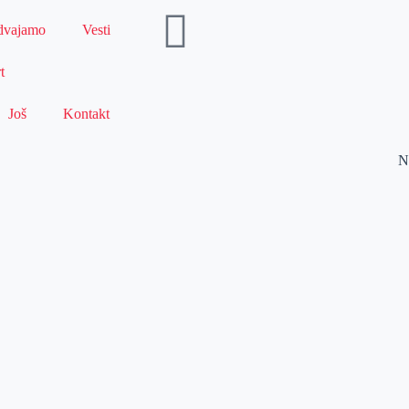
dvajamo
Vesti
t
Još
Kontakt
N