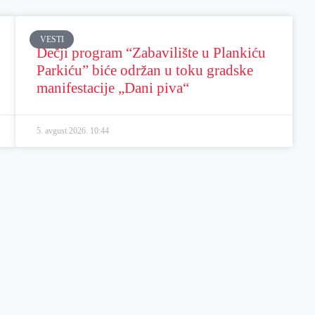
VESTI
Dečji program “Zabavilište u Plankiću
Parkiću” biće održan u toku gradske
manifestacije „Dani piva“
5. avgust 2026.
10:44