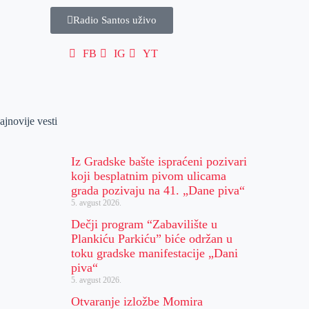
Radio Santos uživo
FB
IG
YT
ajnovije vesti
Iz Gradske bašte ispraćeni pozivari
koji besplatnim pivom ulicama
grada pozivaju na 41. „Dane piva“
5. avgust 2026.
Dečji program “Zabavilište u
Plankiću Parkiću” biće održan u
toku gradske manifestacije „Dani
piva“
5. avgust 2026.
Otvaranje izložbe Momira