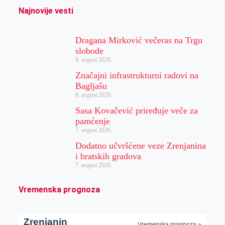
Najnovije vesti
Dragana Mirković večeras na Trgu
slobode
8. avgust 2026.
Značajni infrastrukturni radovi na
Bagljašu
8. avgust 2026.
Sasa Kovačević priređuje veče za
pamćenje
7. avgust 2026.
Dodatno učvršćene veze Zrenjanina
i bratskih gradova
7. avgust 2026.
Vremenska prognoza