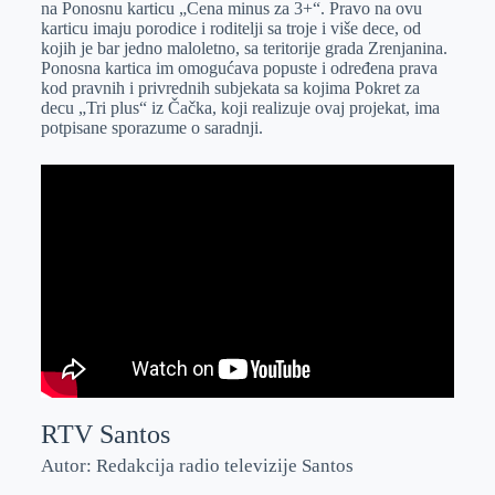
na Ponosnu karticu „Cena minus za 3+“. Pravo na ovu
r
n
A
i
karticu imaju porodice i roditelji sa troje i više dece, od
kojih je bar jedno maloletno, sa teritorije grada Zrenjanina.
p
l
Ponosna kartica im omogućava popuste i određena prava
p
kod pravnih i privrednih subjekata sa kojima Pokret za
decu „Tri plus“ iz Čačka, koji realizuje ovaj projekat, ima
potpisane sporazume o saradnji.
RTV Santos
Autor: Redakcija radio televizije Santos