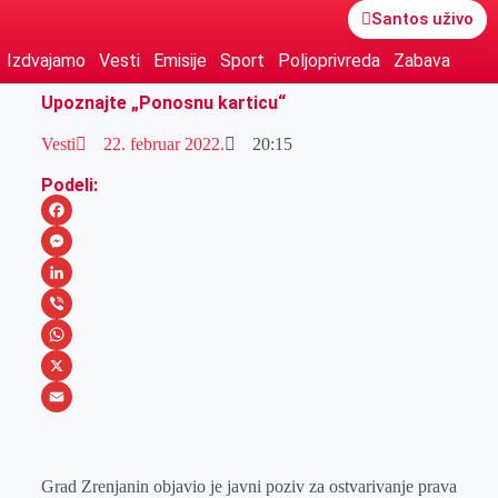
Santos uživo
Izdvajamo
Vesti
Emisije
Sport
Poljoprivreda
Zabava
Upoznajte „Ponosnu karticu“
Vesti
22. februar 2022.
20:15
Podeli:
F
a
M
c
e
L
e
s
i
V
b
s
n
i
W
o
e
k
b
h
X
o
n
e
e
a
E
k
g
d
r
t
m
Grad Zrenjanin objavio je javni poziv za ostvarivanje prava
e
I
s
a