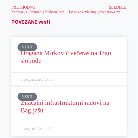
PRETHODNO
SLEDEĆE
Kompanija „Remondis Medison“ učestvuje u projektu „Moja prva plata“
Isplativost mlečnog govedarstva sve manja
POVEZANE vesti
VESTI
Dragana Mirković večeras na Trgu
slobode
8. avgust 2026.
15:45
VESTI
Značajni infrastrukturni radovi na
Bagljašu
8. avgust 2026.
11:22