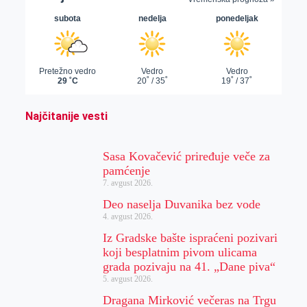
Najčitanije vesti
Sasa Kovačević priređuje veče za
pamćenje
7. avgust 2026.
Deo naselja Duvanika bez vode
4. avgust 2026.
Iz Gradske bašte ispraćeni pozivari
koji besplatnim pivom ulicama
grada pozivaju na 41. „Dane piva“
5. avgust 2026.
Dragana Mirković večeras na Trgu