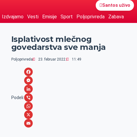
Santos uživo
Izdvajamo
Vesti
Emisije
Sport
Poljoprivreda
Zabava
Isplativost mlečnog
govedarstva sve manja
Poljoprivreda
23. februar 2022.
11:49
F
a
M
c
e
L
Podeli:
e
s
i
V
b
s
n
i
W
o
e
k
b
h
X
o
n
e
e
a
E