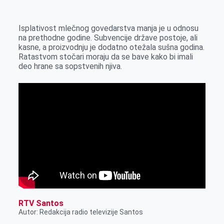
k
g
d
r
t
m
e
I
s
a
Isplativost mlečnog govedarstva manja je u odnosu
r
n
A
i
na prethodne godine. Subvencije države postoje, ali
kasne, a proizvodnju je dodatno otežala sušna godina.
p
l
Ratastvom stočari moraju da se bave kako bi imali
p
deo hrane sa sopstvenih njiva.
RTV Santos
Autor: Redakcija radio televizije Santos