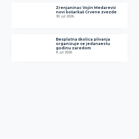
Zrenjaninac Vojin Medarević
novi košarkaš Crvene zvezde
30. jul 2026.
Besplatna školica plivanja
organizuje se jedanaestu
godinu zaredom
8. jul 2026.