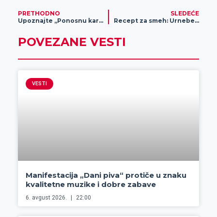
PRETHODNO
SLEDEĆE
Upoznajte „Ponosnu karticu“
Recept za smeh: Urnebesna komedija PRS’O vraća se na repertoar zrenjaninskog pozorišta
POVEZANE VESTI
VESTI
Manifestacija „Dani piva“ protiče u znaku
kvalitetne muzike i dobre zabave
6. avgust 2026.
22:00