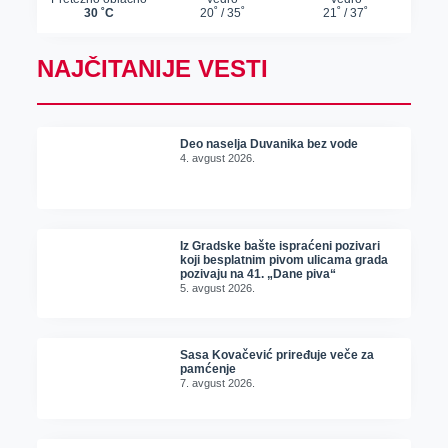
NAJČITANIJE VESTI
Deo naselja Duvanika bez vode
4. avgust 2026.
Iz Gradske bašte ispraćeni pozivari
koji besplatnim pivom ulicama grada
pozivaju na 41. „Dane piva“
5. avgust 2026.
Sasa Kovačević priređuje veče za
pamćenje
7. avgust 2026.