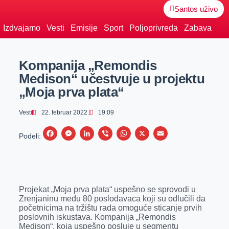
Santos uživo
Izdvajamo
Vesti
Emisije
Sport
Poljoprivreda
Zabava
Kompanija „Remondis
Medison“ učestvuje u projektu
„Moja prva plata“
Vesti
22. februar 2022.
19:09
F
M
L
V
W
X
E
Podeli:
a
e
i
i
h
m
c
s
n
b
a
a
e
s
k
e
t
i
Projekat „Moja prva plata“ uspešno se sprovodi u
b
e
e
r
s
l
Zrenjaninu među 80 poslodavaca koji su odlučili da
o
n
d
A
početnicima na tržištu rada omoguće sticanje prvih
poslovnih iskustava. Kompanija „Remondis
o
g
I
p
Medison“, koja uspešno posluje u segmentu