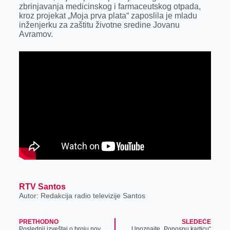
k
e
n
p
zbrinjavanja medicinskog i farmaceutskog otpada,
kroz projekat „Moja prva plata“ zaposlila je mladu
r
inženjerku za zaštitu životne sredine Jovanu
Avramov.
RTV Santos
Autor: Redakcija radio televizije Santos
PRETHODNO
SLEDEĆE
Poslednji izveštaj o broju novozaraženih
Upoznajte „Ponosnu karticu“