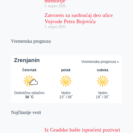
memorije“
5. avgust 2026.
Zatvoren za saobraćaj deo ulice
Vojvode Petra Bojovića
5. avgust 2026.
Vremenska prognoza
Najčitanije vesti
Iz Gradske bašte ispraćeni pozivari