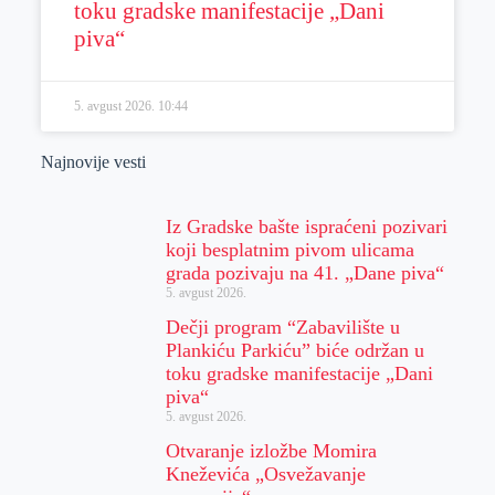
toku gradske manifestacije „Dani
piva“
5. avgust 2026.
10:44
Najnovije vesti
Iz Gradske bašte ispraćeni pozivari
koji besplatnim pivom ulicama
grada pozivaju na 41. „Dane piva“
5. avgust 2026.
Dečji program “Zabavilište u
Plankiću Parkiću” biće održan u
toku gradske manifestacije „Dani
piva“
5. avgust 2026.
Otvaranje izložbe Momira
Kneževića „Osvežavanje