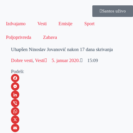
Santos uživo
Izdvajamo
Vesti
Emisije
Sport
Poljoprivreda
Zabava
Uhapšen Ninoslav Jovanović nakon 17 dana skrivanja
Dobre vesti
,
Vesti
5. januar 2020.
15:09
Podeli:
F
a
M
c
e
L
e
s
i
V
b
s
n
i
W
o
e
k
b
h
X