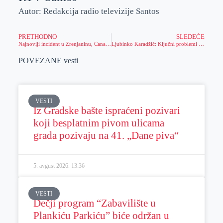
Autor: Redakcija radio televizije Santos
PRETHODNO
SLEDEĆE
Najnoviji incident u Zrenjaninu, Čanak traži da se odgovorni kazne
Ljubinko Karadžić: Ključni problemi su nezaposlenost i loši uslovi za život
POVEZANE vesti
VESTI
Iz Gradske bašte ispraćeni pozivari
koji besplatnim pivom ulicama
grada pozivaju na 41. „Dane piva“
5. avgust 2026.
13:36
VESTI
Dečji program “Zabavilište u
Plankiću Parkiću” biće održan u