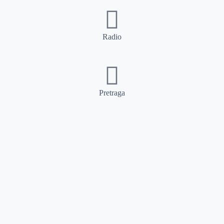
Radio
Pretraga
Pretraga
Kategorije
Ostalo
Naslovna