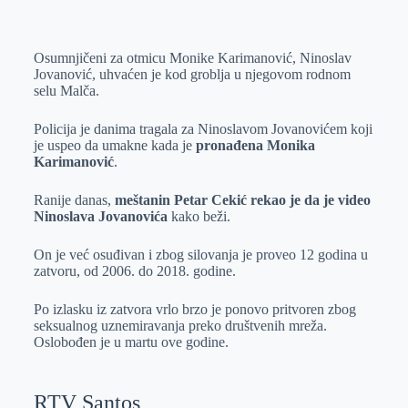
o
n
e
e
a
E
k
g
d
r
t
m
Osumnjičeni za otmicu Monike Karimanović, Ninoslav
e
I
s
a
Jovanović, uhvaćen je kod groblja u njegovom rodnom
r
n
A
i
selu Malča.
p
l
Policija je danima tragala za Ninoslavom Jovanovićem koji
p
je uspeo da umakne kada je
pronađena Monika
Karimanović
.
Ranije danas,
meštanin Petar Cekić rekao je da je video
Ninoslava Jovanovića
kako beži.
On je već osuđivan i zbog silovanja je proveo 12 godina u
zatvoru, od 2006. do 2018. godine.
Po izlasku iz zatvora vrlo brzo je ponovo pritvoren zbog
seksualnog uznemiravanja preko društvenih mreža.
Oslobođen je u martu ove godine.
RTV Santos