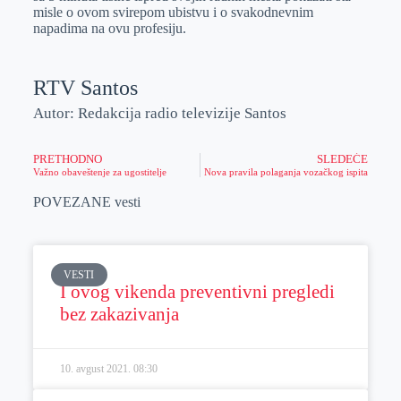
misle o ovom svirepom ubistvu i o svakodnevnim
napadima na ovu profesiju.
RTV Santos
Autor: Redakcija radio televizije Santos
PRETHODNO
SLEDEĆE
Važno obaveštenje za ugostitelje
Nova pravila polaganja vozačkog ispita
POVEZANE vesti
VESTI
I ovog vikenda preventivni pregledi
bez zakazivanja
10. avgust 2021.
08:30