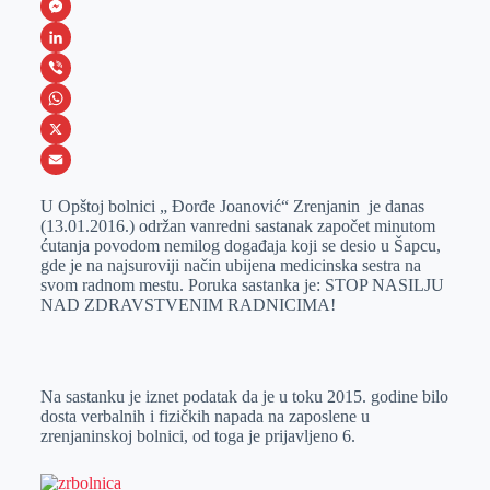
F
a
M
c
e
L
e
s
i
V
b
s
n
i
W
o
e
k
b
h
X
o
n
e
e
a
E
U Opštoj bolnici „ Đorđe Joanović“ Zrenjanin je danas
k
g
d
r
t
m
(13.01.2016.) održan vanredni sastanak započet minutom
ćutanja povodom nemilog događaja koji se desio u Šapcu,
e
I
s
a
gde je na najsuroviji način ubijena medicinska sestra na
r
n
A
i
svom radnom mestu. Poruka sastanka je: STOP NASILJU
NAD ZDRAVSTVENIM RADNICIMA!
p
l
p
Na sastanku je iznet podatak da je u toku 2015. godine bilo
dosta verbalnih i fizičkih napada na zaposlene u
zrenjaninskoj bolnici, od toga je prijavljeno 6.