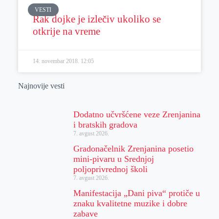
VESTI
Rak dojke je izlečiv ukoliko se
otkrije na vreme
14. novembar 2018.
12:05
Najnovije vesti
Dodatno učvršćene veze Zrenjanina
i bratskih gradova
7. avgust 2026.
Gradonačelnik Zrenjanina posetio
mini-pivaru u Srednjoj
poljoprivrednoj školi
7. avgust 2026.
Manifestacija „Dani piva“ protiče u
znaku kvalitetne muzike i dobre
zabave