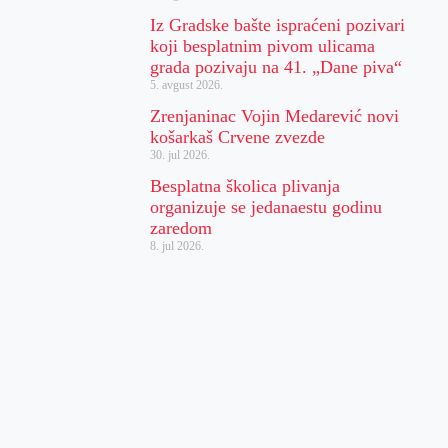
Iz Gradske bašte ispraćeni pozivari
koji besplatnim pivom ulicama
grada pozivaju na 41. „Dane piva“
5. avgust 2026.
Zrenjaninac Vojin Medarević novi
košarkaš Crvene zvezde
30. jul 2026.
Besplatna školica plivanja
organizuje se jedanaestu godinu
zaredom
8. jul 2026.