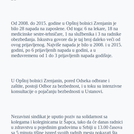
Od 2008. do 2015. godine u Opštoj bolnici Zrenjanin je
bilo 28 napada na zaposlene. Od toga: 6 na lekare, 18 na
medicinske sestre-tehničare, 1 na službenika i 3 na radnike
obezbeđanja. Iskustva govore da je taj broj daleko veći od
ovog prijavljenog. Najviše napada je bilo u 2008. i u 2015.
godini, po 6 prijavljenih napada u godini, a u
međuvremenu od 1 do 3 prijavljenih napada godišnje.
U Opštoj bolnici Zrenjanin, pored Odseka odbrane i
zaštite, postoji Odbor za bezbednost, i u toku su intenzivne
konsultacije o pojačanju bezbednosti u Ustanovi.
Nezavisni sindikat je uputio poziv na solidarnost sa
kolegama i koleginicama iz Šapca, tako da će danas radnici
u zdravstvu u pojedinim gradovima u Srbiji u 13.00 časova
sa 5 minuta tišine ispred svojih radnih mesta pokazati šta