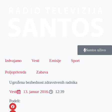
Santos uživo
Izdvajamo
Vesti
Emisije
Sport
Poljoprivreda
Zabava
Ugrožena bezbednost zdravstvenih radnika
Vesti
13. januar 2016.
12:39
Podeli: