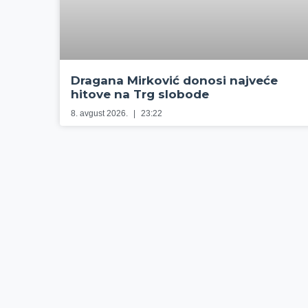
Dragana Mirković donosi najveće
hitove na Trg slobode
8. avgust 2026.
23:22