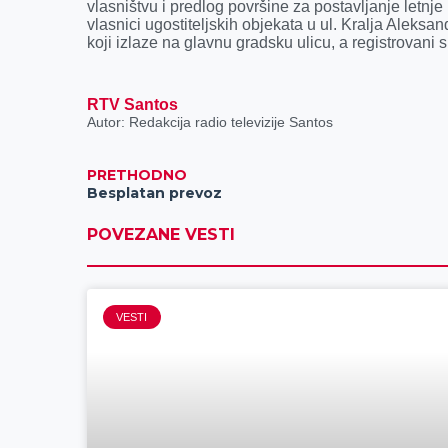
vlasništvu i predlog površine za postavljanje letnj
vlasnici ugostiteljskih objekata u ul. Kralja Aleksa
koji izlaze na glavnu gradsku ulicu, a registrovani 
RTV Santos
Autor: Redakcija radio televizije Santos
PRETHODNO
Besplatan prevoz
POVEZANE VESTI
VESTI