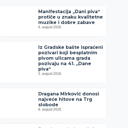
Manifestacija „Dani piva“
protiče u znaku kvalitetne
muzike i dobre zabave
6. avgust 2026.
Iz Gradske bašte ispraćeni
pozivari koji besplatnim
pivom ulicama grada
pozivaju na 41. „Dane
piva“
5. avgust 2026.
Dragana Mirković donosi
najveće hitove na Trg
slobode
8. avgust 2026.