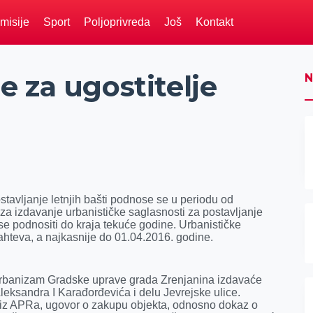
misije
Sport
Poljoprivreda
Još
Kontakt
 za ugostitelje
N
stavljanje letnjih bašti podnose se u periodu od
za izdavanje urbanističke saglasnosti za postavljanje
 se podnositi do kraja tekuće godine. Urbanističke
ahteva, a najkasnije do 01.04.2016. godine.
urbanizam Gradske uprave grada Zrenjanina izdavaće
 Aleksandra I Karađorđevića i delu Jevrejske ulice.
d iz APRa, ugovor o zakupu objekta, odnosno dokaz o