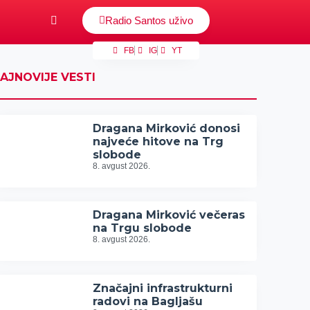
Radio Santos uživo
FB
IG
YT
AJNOVIJE VESTI
Dragana Mirković donosi
najveće hitove na Trg
slobode
8. avgust 2026.
Dragana Mirković večeras
na Trgu slobode
8. avgust 2026.
Značajni infrastrukturni
radovi na Bagljašu