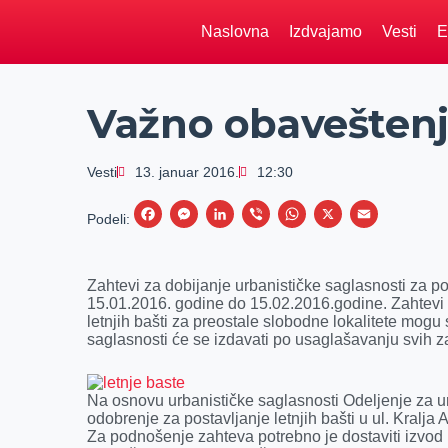
Naslovna
Izdvajamo
Vesti
E
Važno obaveštenje
Vesti
13. januar 2016.
12:30
F
M
L
V
W
X
E
Podeli:
a
e
i
i
h
m
c
s
n
b
a
a
Zahtevi za dobijanje urbanističke saglasnosti za po
e
s
k
e
t
i
15.01.2016. godine do 15.02.2016.godine. Zahtevi 
letnjih bašti za preostale slobodne lokalitete mogu
b
e
e
r
s
l
saglasnosti će se izdavati po usaglašavanju svih z
o
n
d
A
o
g
I
p
Na osnovu urbanističke saglasnosti Odeljenje za 
k
e
n
p
odobrenje za postavljanje letnjih bašti u ul. Kralja
Za podnošenje zahteva potrebno je dostaviti izvo
r