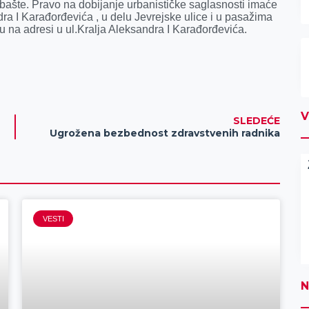
e bašte. Pravo na dobijanje urbanističke saglasnosti imaće
ndra I Karađorđevića , u delu Jevrejske ulice i u pasažima
su na adresi u ul.Kralja Aleksandra I Karađorđevića.
V
SLEDEĆE
Ugrožena bezbednost zdravstvenih radnika
VESTI
N