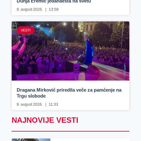
Dunja Eremić jedanaesta na svetu
9. avgust 2026.
13:58
VESTI
Dragana Mirković priredila veče za pamćenje na
Trgu slobode
9. avgust 2026.
11:33
NAJNOVIJE VESTI