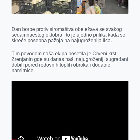
o
g
I
p
k
e
n
p
r
Dan borbe protiv siromaštva obeležava se svakog
sedamnaestog oktobra i to je ujedno prilika kada se
skreće posebna pažnja na najugroženija lica.
Tim povodom naša ekipa posetila je Crveni krst
Zrenjanin gde su danas naši najugroženiji sugrađani
dobili pored redovnih toplih obroka i dodatne
namirnice.