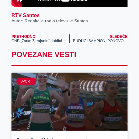
RTV Santos
Autor: Redakcija radio televizije Santos
PRETHODNO
SLEDEĆE
GNB „Žarko Zrenjanin“ dobitnik je Svedočanstva o dobroti Srpskog filantropskog foruma za realizaciju manifestacije „Pesnička štafeta“
BUDUĆI ŠAMPIONI PONOVO NA TERENU: Novi kontigent Meridian sport opreme sleteo u Kragujevac za potrebe malih fudbalera Aerodrom kids-a
POVEZANE VESTI
SPORT