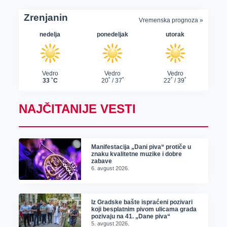
NAJČITANIJE VESTI
Manifestacija „Dani piva“ protiče u
znaku kvalitetne muzike i dobre
zabave
6. avgust 2026.
Iz Gradske bašte ispraćeni pozivari
koji besplatnim pivom ulicama grada
pozivaju na 41. „Dane piva“
5. avgust 2026.