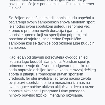
osvojili, oni će je s ponosom i nositi“, rekao je trener
Đalović.
Sa željom da naši najmlađi sportisti budu uspešni u
ostvarenju svojih šampionskih snova Meridian sport
je shodno svom sportskom ugledu i renomeu već
krenuo u pripremu novih donacija i garnitura
sportske opreme koji su specijalno pripremljeni i
posebno dizajnirani za naredne Republičke
šampione koji se takmiče pod okriljem Lige budućih
šampiona.
Kao jedan od glavnih pokrovitelja ovogodišnjeg
izdanja Lige budućih šampiona, Meridian sport je
primenom svoje društverno odgovorne politike do
sada napravio ozbiljan koraka kada je razvoj dečijeg
sporta u pitanju. Promocijom pravih sportskih
vrednosti, fer plej rivalstva i zdravog načina života
ovaj pravi sportski lider je u mesecima iza nas na
sve moguće načine aktivno uključivao decu u razne
sportske aktivnosti i programe i time pomogao
njihovo pravilno fizičko i mentalno razvijanje.