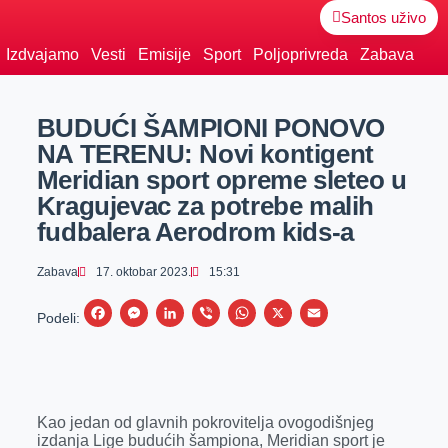
Santos uživo
Izdvajamo
Vesti
Emisije
Sport
Poljoprivreda
Zabava
BUDUĆI ŠAMPIONI PONOVO
NA TERENU: Novi kontigent
Meridian sport opreme sleteo u
Kragujevac za potrebe malih
fudbalera Aerodrom kids-a
Zabava
17. oktobar 2023.
15:31
F
M
L
V
W
X
E
Podeli:
a
e
i
i
h
m
c
s
n
b
a
a
e
s
k
e
t
i
Kao jedan od glavnih pokrovitelja ovogodišnjeg
b
e
e
r
s
l
izdanja Lige budućih šampiona, Meridian sport je