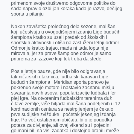
o
n
d
A
primenom svoje društverno odgovorne politike do
sada napravio ozbiljan koraka kada je razvoj dečijeg
o
g
I
p
sporta u pitanju
k
e
n
p
Nakon završetka prolećnog dela sezone, mališani
r
koji učestvuju u ovogodišnjem izdanju Lige budućih
šampiona kratko su uzeli predak od školskih i
sportskih aktivnosti i otišli na zasluženi letnji odmor.
Odmor je kratko trajao, mada ni tada lopta nije
mirovala, jer za prave šampione odmor je samo
priprema za izazove koji tek treba da slede.
Posle letnje pauze, gde nije bilo odigravanja
takmičarskih utakmica, fudbalski karavan Lige
budućih šampiona i Meridian sporta ponovo je
pokrenuo svoje motore i nastavio zacrtanu misiju
stvaranja novih asova, popularizacije fudbala i fer
plej igre. Na otvorenim fudbalskim terenima duž
čitave zemlje, više hiljada mališana podeljenih u 12
kordinacionih centara sa nestrpljenjem je čekalo
prve sudijske zvižduke i početak jesenjeg izdanja
lige. Po već ustaljenom običaju, bilo je pogodka i
poteza za divljenje, ali ovaj vikend su i pojedini
golmani bili na visi zadatka i dostojno branili mreže