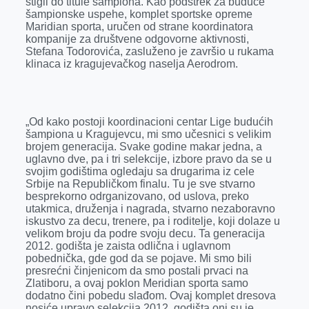
stigli do titule šampiona. Kao podstrek za buduće
šampionske uspehe, komplet sportske opreme
Maridian sporta, uručen od strane koordinatora
kompanije za društvene odgovorne aktivnosti,
Stefana Todorovića, zasluženo je završio u rukama
klinaca iz kragujevačkog naselja Aerodrom.
„Od kako postoji koordinacioni centar Lige budućih
šampiona u Kragujevcu, mi smo učesnici s velikim
brojem generacija. Svake godine makar jedna, a
uglavno dve, pa i tri selekcije, izbore pravo da se u
svojim godištima ogledaju sa drugarima iz cele
Srbije na Republičkom finalu. Tu je sve stvarno
besprekorno odrganizovano, od uslova, preko
utakmica, druženja i nagrada, stvarno nezaboravno
iskustvo za decu, trenere, pa i roditelje, koji dolaze u
velikom broju da podre svoju decu. Ta generacija
2012. godišta je zaista odlična i uglavnom
pobednička, gde god da se pojave. Mi smo bili
presrećni činjenicom da smo postali prvaci na
Zlatiboru, a ovaj poklon Meridian sporta samo
dodatno čini pobedu slađom. Ovaj komplet dresova
nosiće upravo selekcija 2012. godišta oni su je