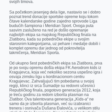
svojih timova.
Sa početkom jesenjeg dela lige, nastavio se i dobro
poznat trend donacije sportske opreme koju tokom
čitave kalendarske godine zajedno sprovode Liga
budućih šampiona i Meridian Sport. Ovoga puta
sasvim zasluženo na red je došlo opremanje
najboljih ekipa sa majskog Republičkog finala na
Zlatiboru, kada su pobedničke ekipe u svojim
starosnim kategorijama, uz pehare i medalje dobili i
komplet opremu dar jednog od pokrovitelja
takmičenja, Meridian Sporta.
Od ukupno šest pobedničkih ekipa sa Zlatibora, prva
je po svoju opremu došla ekipa FK Aerodrom kids iz
Kragujevca, koja već nekoliko sezona uspešno igra i
osvaja zimsku ligu u kordinacionom centru
Kragujevac. Zahvaljujući tim pobedama u svojoj
regiji, klinci iz srca Šumadije su redovni učesnici
Republičkog finala, pogotovo generacija 2012, koja
je treću godinu za redom izborila plasman na
Zlatibor. Ova talentovana generacija „Kids-a“ ne
samo da je izborila plasman, već su izabranici
trenera i osnivača Dušana Đalovića, u velikom stilu