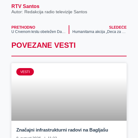
RTV Santos
Autor: Redakcija radio televizije Santos
PRETHODNO
SLEDEĆE
U Crvenom krstu obeležen Dan borbe protiv siromaštva
Humanitarna akcija „Deca za decu“ u igraonici „Space Land“
POVEZANE VESTI
VESTI
Značajni infrastrukturni radovi na Bagljašu