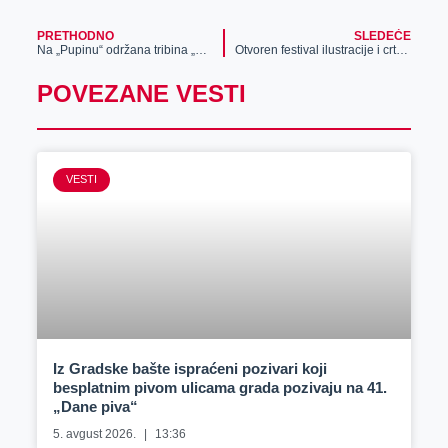
PRETHODNO
SLEDEĆE
Na „Pupinu“ održana tribina „Bezbednost mladih u saobraćaju“
Otvoren festival ilustracije i crteža „Ečka 2024“
POVEZANE VESTI
VESTI
Iz Gradske bašte ispraćeni pozivari koji
besplatnim pivom ulicama grada pozivaju na 41.
„Dane piva“
5. avgust 2026.
13:36