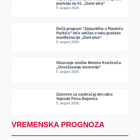
pozivaju na 41. „Dane piva“
5. avgust 2026.
Dečji program “Zabavilište u Plankiću
Parkiću” biće održan u toku gradske
manifestacije „Dani piva“
5. avgust 2026.
Otvaranje izložbe Momira Kneževića
„Osvežavanje memorije“
5. avgust 2026.
Zatvoren za saobraćaj deo ulice
Vojvode Petra Bojovića
5. avgust 2026.
VREMENSKA PROGNOZA