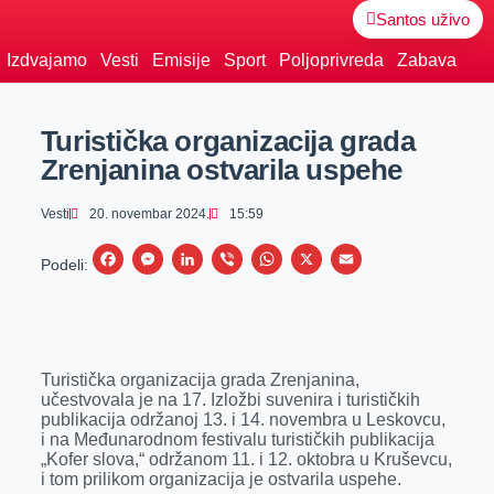
Santos uživo
Izdvajamo
Vesti
Emisije
Sport
Poljoprivreda
Zabava
Turistička organizacija grada
Zrenjanina ostvarila uspehe
Vesti
20. novembar 2024.
15:59
F
M
L
V
W
X
E
Podeli:
a
e
i
i
h
m
c
s
n
b
a
a
e
s
k
e
t
i
Turistička organizacija grada Zrenjanina,
b
e
e
r
s
l
učestvovala je na 17. Izložbi suvenira i turističkih
o
n
d
A
publikacija održanoj 13. i 14. novembra u Leskovcu,
i na Međunarodnom festivalu turističkih publikacija
o
g
I
p
„Kofer slova,“ održanom 11. i 12. oktobra u Kruševcu,
k
e
n
p
i tom prilikom organizacija je ostvarila uspehe.