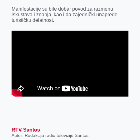
r
Manifestacije su bile dobar povod za razmenu
iskustava i znanja, kao i da zajednički unaprede
turističku delatnost.
RTV Santos
Autor: Redakcija radio televizije Santos