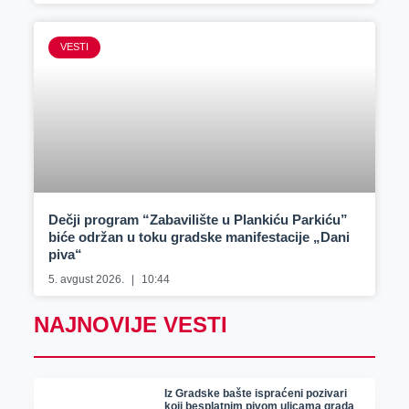
VESTI
Dečji program “Zabavilište u Plankiću Parkiću”
biće održan u toku gradske manifestacije „Dani
piva“
5. avgust 2026.
10:44
NAJNOVIJE VESTI
Iz Gradske bašte ispraćeni pozivari
koji besplatnim pivom ulicama grada