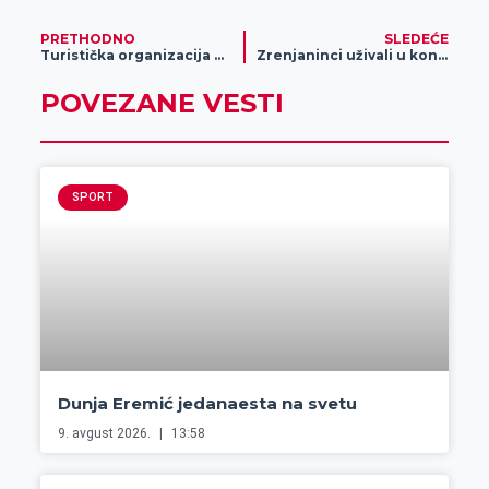
PRETHODNO
SLEDEĆE
Turistička organizacija grada Zrenjanina ostvarila uspehe
Zrenjaninci uživali u koncertu grupe „Devla dert“ i sakupili 367 465 dinara
POVEZANE VESTI
SPORT
Dunja Eremić jedanaesta na svetu
9. avgust 2026.
13:58