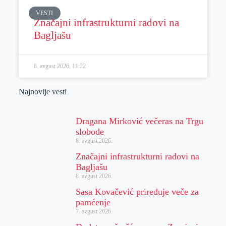
VESTI
Značajni infrastrukturni radovi na
Bagljašu
8. avgust 2026.
11:22
Najnovije vesti
Dragana Mirković večeras na Trgu
slobode
8. avgust 2026.
Značajni infrastrukturni radovi na
Bagljašu
8. avgust 2026.
Sasa Kovačević priređuje veče za
pamćenje
7. avgust 2026.