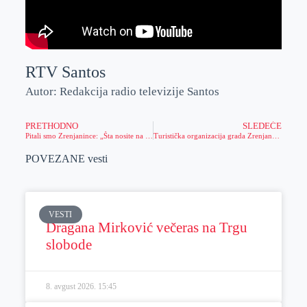
RTV Santos
Autor: Redakcija radio televizije Santos
PRETHODNO
SLEDEĆE
Pitali smo Zrenjanince: „Šta nosite na slavu?“
Turistička organizacija grada Zrenjanina ostvarila uspehe
POVEZANE vesti
VESTI
Dragana Mirković večeras na Trgu
slobode
8. avgust 2026.
15:45