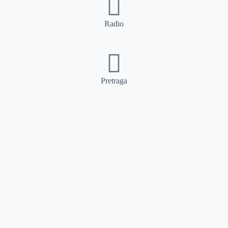
Radio
Pretraga
Pretraga
Kategorije
Ostalo
Naslovna
Izdvajamo