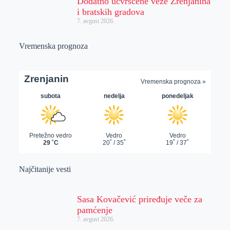
Dodatno učvršćene veze Zrenjanina
i bratskih gradova
7. avgust 2026.
Vremenska prognoza
Najčitanije vesti
Sasa Kovačević priređuje veče za
pamćenje
7. avgust 2026.