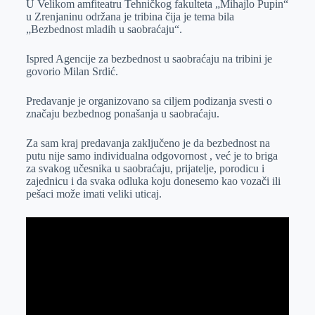
U Velikom amfiteatru Tehničkog fakulteta „Mihajlo Pupin“
e
I
s
a
u Zrenjaninu održana je tribina čija je tema bila
r
n
A
i
„Bezbednost mladih u saobraćaju“.
p
l
Ispred Agencije za bezbednost u saobraćaju na tribini je
p
govorio Milan Srdić.
Predavanje je organizovano sa ciljem podizanja svesti o
značaju bezbednog ponašanja u saobraćaju.
Za sam kraj predavanja zaključeno je da bezbednost na
putu nije samo individualna odgovornost , već je to briga
za svakog učesnika u saobraćaju, prijatelje, porodicu i
zajednicu i da svaka odluka koju donesemo kao vozači ili
pešaci može imati veliki uticaj.