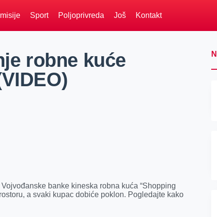
misije
Sport
Poljoprivreda
Još
Kontakt
nje robne kuće
N
(VIDEO)
oru Vojvođanske banke kineska robna kuća “Shopping
prostoru, a svaki kupac dobiće poklon. Pogledajte kako