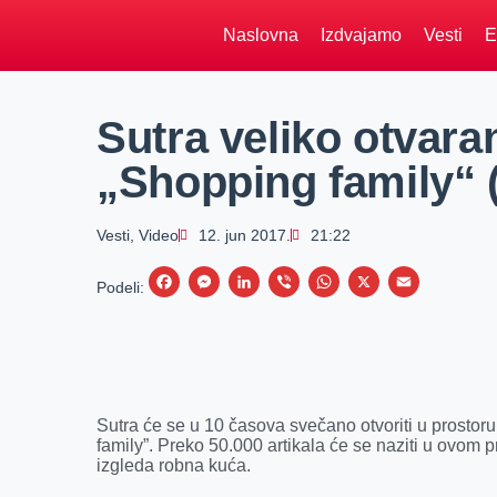
Naslovna
Izdvajamo
Vesti
E
Sutra veliko otvara
„Shopping family“ 
Vesti
,
Video
12. jun 2017.
21:22
F
M
L
V
W
X
E
Podeli:
a
e
i
i
h
m
c
s
n
b
a
a
e
s
k
e
t
i
b
e
e
r
s
l
Sutra će se u 10 časova svečano otvoriti u prost
o
n
d
A
family”. Preko 50.000 artikala će se naziti u ovom 
izgleda robna kuća.
o
g
I
p