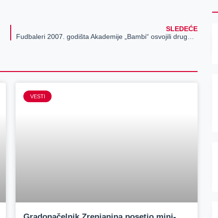
SLEDEĆE
Fudbaleri 2007. godišta Akademije „Bambi“ osvojili drugo mesto na „Miklavž kup 2017.“ u Sloveniji
VESTI
Gradonačelnik Zrenjanina posetio mini-