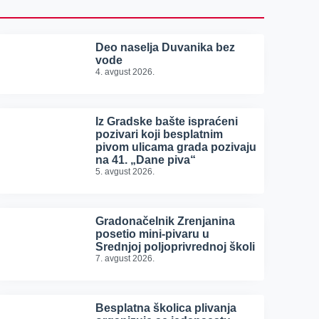
Deo naselja Duvanika bez
vode
4. avgust 2026.
Iz Gradske bašte ispraćeni
pozivari koji besplatnim
pivom ulicama grada pozivaju
na 41. „Dane piva“
5. avgust 2026.
Gradonačelnik Zrenjanina
posetio mini-pivaru u
Srednjoj poljoprivrednoj školi
7. avgust 2026.
Besplatna školica plivanja