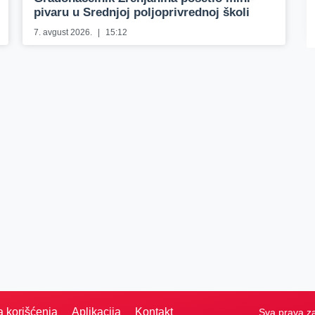
pivaru u Srednjoj poljoprivrednoj školi
7. avgust 2026.
15:12
a korišćenja
Aplikacija
Kontakt
Sva prava z