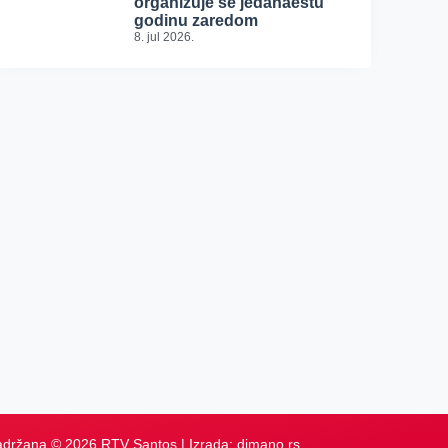
organizuje se jedanaestu
godinu zaredom
8. jul 2026.
adržana © 2026 RTV Santos | Izrada:
dimano.rs