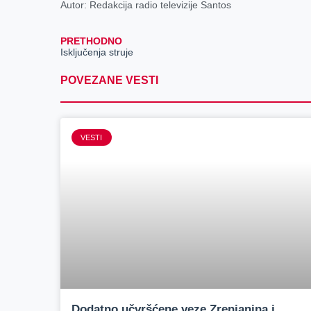
Autor: Redakcija radio televizije Santos
PRETHODNO
Isključenja struje
POVEZANE VESTI
VESTI
Dodatno učvršćene veze Zrenjanina i