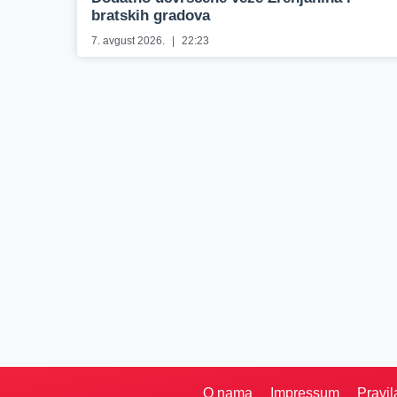
bratskih gradova
7. avgust 2026.
22:23
O nama
Impressum
Pravil