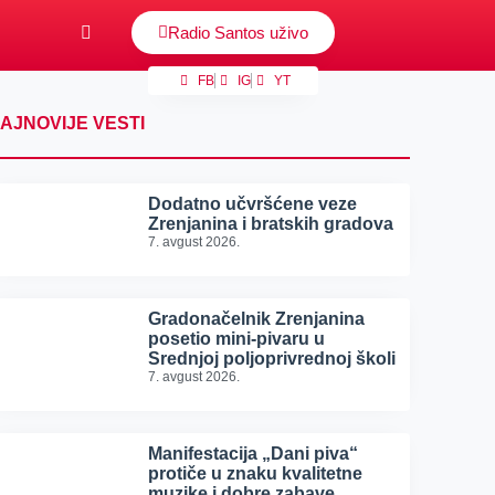
Radio Santos uživo
FB
IG
YT
AJNOVIJE VESTI
Dodatno učvršćene veze
Zrenjanina i bratskih gradova
7. avgust 2026.
Gradonačelnik Zrenjanina
posetio mini-pivaru u
Srednjoj poljoprivrednoj školi
7. avgust 2026.
Manifestacija „Dani piva“
protiče u znaku kvalitetne
muzike i dobre zabave