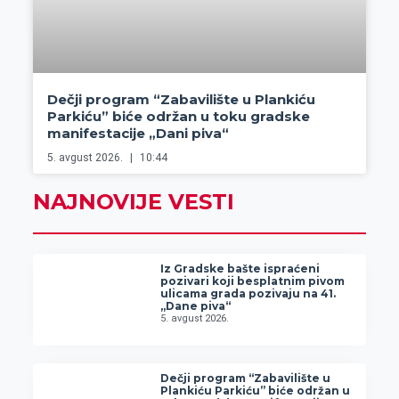
Dečji program “Zabavilište u Plankiću
Parkiću” biće održan u toku gradske
manifestacije „Dani piva“
5. avgust 2026.
10:44
NAJNOVIJE VESTI
Iz Gradske bašte ispraćeni
pozivari koji besplatnim pivom
ulicama grada pozivaju na 41.
„Dane piva“
5. avgust 2026.
Dečji program “Zabavilište u
Plankiću Parkiću” biće održan u