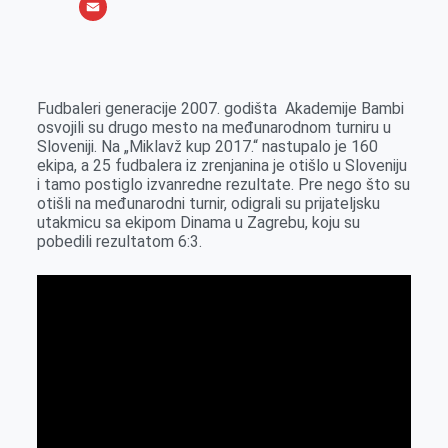
o
e
k
b
h
X
o
n
e
e
a
E
k
g
d
r
t
m
e
I
s
a
Fudbaleri generacije 2007. godišta Akademije Bambi
r
n
A
i
osvojili su drugo mesto na međunarodnom turniru u
Sloveniji. Na „Miklavž kup 2017.“ nastupalo je 160
p
l
ekipa, a 25 fudbalera iz zrenjanina je otišlo u Sloveniju
p
i tamo postiglo izvanredne rezultate. Pre nego što su
otišli na međunarodni turnir, odigrali su prijateljsku
utakmicu sa ekipom Dinama u Zagrebu, koju su
pobedili rezultatom 6:3.