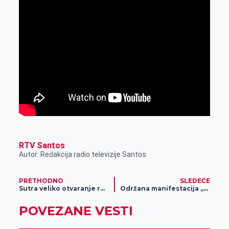
RTV Santos
Autor: Redakcija radio televizije Santos
PRETHODNO
SLEDEĆE
Sutra veliko otvaranje robne kuće „Shopping family“ (VIDEO)
Održana manifestacija „Taraške rode“
POVEZANE VESTI