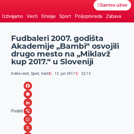
Santos uživo
Izdvajamo
Vesti
Emisije
Sport
Poljoprivreda
Zabava
Fudbaleri 2007. godišta
Akademije „Bambi“ osvojili
drugo mesto na „Miklavž
kup 2017.“ u Sloveniji
Dobre vesti
,
Sport
,
Vesti
12. jun 2017.
22:13
F
a
M
c
e
L
Podeli:
e
s
i
V
b
s
n
i
W