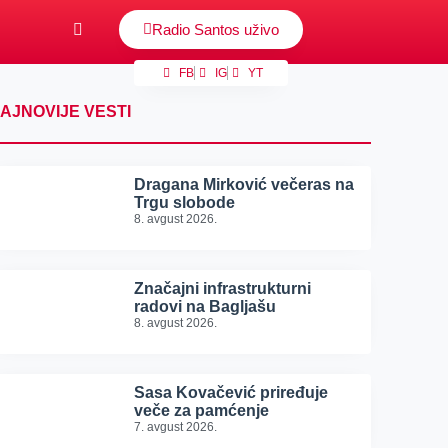
Radio Santos uživo
FB
IG
YT
AJNOVIJE VESTI
Dragana Mirković večeras na
Trgu slobode
8. avgust 2026.
Značajni infrastrukturni
radovi na Bagljašu
8. avgust 2026.
Sasa Kovačević priređuje
veče za pamćenje
7. avgust 2026.