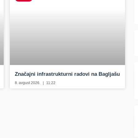
Značajni infrastrukturni radovi na Bagljašu
8. avgust 2026.
11:22