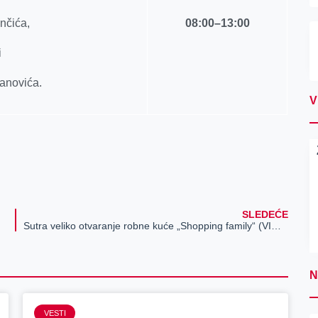
nčića,
08
:
0
0–
1
3
:
0
0
i
anovića.
V
SLEDEĆE
Sutra veliko otvaranje robne kuće „Shopping family“ (VIDEO)
N
VESTI