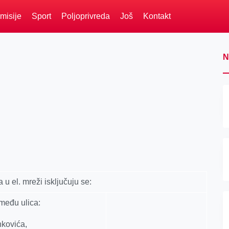
misije
Sport
Poljoprivreda
Još
Kontakt
N
 el. mreži isključuju se:
među ulica:
nkovića,