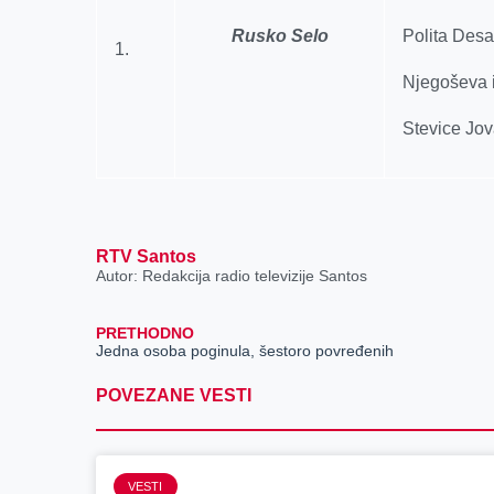
Rusko Selo
Polita Desa
1.
Njegoševa 
Stevice Jov
RTV Santos
Autor: Redakcija radio televizije Santos
PRETHODNO
Jedna osoba poginula, šestoro povređenih
POVEZANE VESTI
VESTI