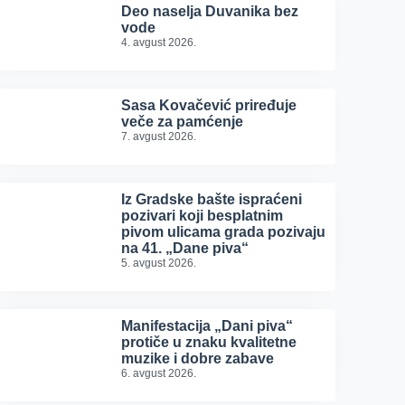
Deo naselja Duvanika bez
vode
4. avgust 2026.
Sasa Kovačević priređuje
veče za pamćenje
7. avgust 2026.
Iz Gradske bašte ispraćeni
pozivari koji besplatnim
pivom ulicama grada pozivaju
na 41. „Dane piva“
5. avgust 2026.
Manifestacija „Dani piva“
protiče u znaku kvalitetne
muzike i dobre zabave
6. avgust 2026.