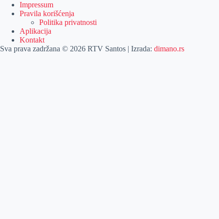
Impressum
Pravila korišćenja
Politika privatnosti
Aplikacija
Kontakt
Sva prava zadržana © 2026 RTV Santos | Izrada:
dimano.rs
Pretraga
Pretraga
Kategorije
Naslovna
Izdvajamo
Vesti
Emisije
Agročas
Vikendica
Sport
Poljoprivreda
Još
Dobre vesti
Kulturni vodič
Zabava