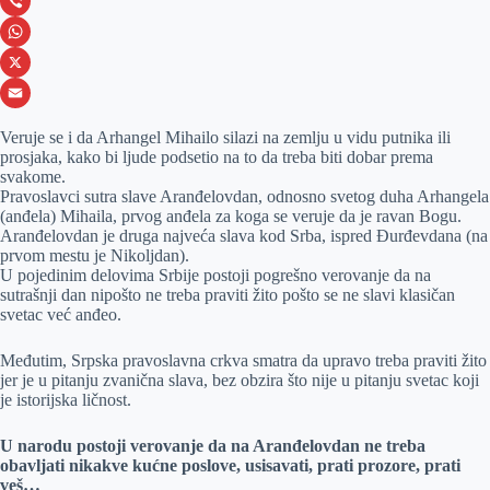
c
e
L
e
s
i
V
b
s
n
i
W
o
e
k
b
h
X
o
n
e
e
a
E
Veruje se i da Arhangel Mihailo silazi na zemlju u vidu putnika ili
k
g
d
r
t
m
prosjaka, kako bi ljude podsetio na to da treba biti dobar prema
svakome.
e
I
s
a
Pravoslavci sutra slave Aranđelovdan, odnosno svetog duha Arhangela
r
n
A
i
(anđela) Mihaila, prvog anđela za koga se veruje da je ravan Bogu.
Aranđelovdan je druga najveća slava kod Srba, ispred Đurđevdana (na
p
l
prvom mestu je Nikoljdan).
U pojedinim delovima Srbije postoji pogrešno verovanje da na
p
sutrašnji dan nipošto ne treba praviti žito pošto se ne slavi klasičan
svetac već anđeo.
Međutim, Srpska pravoslavna crkva smatra da upravo treba praviti žito
jer je u pitanju zvanična slava, bez obzira što nije u pitanju svetac koji
je istorijska ličnost.
U narodu postoji verovanje da na Aranđelovdan ne treba
obavljati nikakve kućne poslove, usisavati, prati prozore, prati
veš…