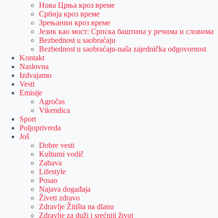
Нова Црња кроз време
Србија кроз време
Зрењанин кроз време
Језик као мост: Српска баштина у речима и словима
Bezbednost u saobraćaju
Bezbednost u saobraćaju-naša zajednička odgovornost
Kontakt
Naslovna
Izdvajamo
Vesti
Emisije
Agročas
Vikendica
Sport
Poljoprivreda
Još
Dobre vesti
Kulturni vodič
Zabava
Lifestyle
Posao
Najava događaja
Živeti zdravo
Zdravlje Žitišta na dlanu
Zdravlje za duži i srećniji život