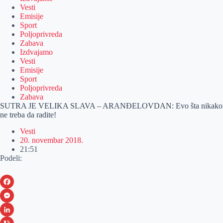
Vesti
Emisije
Sport
Poljoprivreda
Zabava
Izdvajamo
Vesti
Emisije
Sport
Poljoprivreda
Zabava
SUTRA JE VELIKA SLAVA – ARANĐELOVDAN: Evo šta nikako
ne treba da radite!
Vesti
20. novembar 2018.
21:51
Podeli:
F
a
M