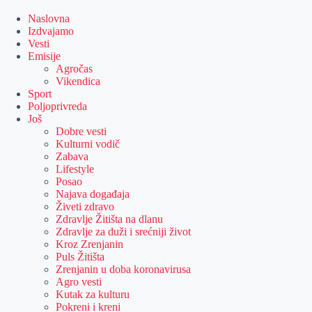
Skip
to
Naslovna
content
Izdvajamo
Vesti
Emisije
Agročas
Vikendica
Sport
Poljoprivreda
Još
Dobre vesti
Kulturni vodič
Zabava
Lifestyle
Posao
Najava događaja
Živeti zdravo
Zdravlje Žitišta na dlanu
Zdravlje za duži i srećniji život
Kroz Zrenjanin
Puls Žitišta
Zrenjanin u doba koronavirusa
Agro vesti
Kutak za kulturu
Pokreni i kreni