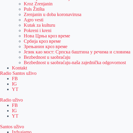
Kroz Zrenjanin
Puls Žitišta
Zrenjanin u doba koronavirusa
Agro vesti
Kutak za kulturu
Pokreni i kreni
Нова Црња кроз време
Србија кроз време
Зрењанин кроз време
Језик као мост: Српска баштина у речима и словима
Bezbednost u saobraćaju
Bezbednost u saobraćaju-naša zajednička odgovornost
Kontakt
Radio Santos uživo
FB
IG
YT
Radio uživo
FB
IG
YT
Santos uživo
Izdvajamo