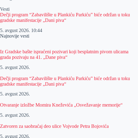
Vesti
Dečji program “Zabavilište u Plankiću Parkiću” biće održan u toku
gradske manifestacije „Dani piva“
5. avgust 2026.
10:44
Najnovije vesti
Iz Gradske bašte ispraćeni pozivari koji besplatnim pivom ulicama
grada pozivaju na 41. „Dane piva“
5. avgust 2026.
Dečji program “Zabavilište u Plankiću Parkiću” biće održan u toku
gradske manifestacije „Dani piva“
5. avgust 2026.
Otvaranje izložbe Momira Kneževića „Osvežavanje memorije“
5. avgust 2026.
Zatvoren za saobraćaj deo ulice Vojvode Petra Bojovića
5. avgust 2026.