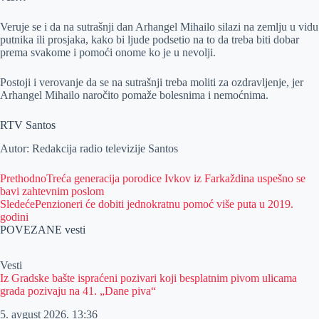
Veruje se i da na sutrašnji dan Arhangel Mihailo silazi na zemlju u vidu
putnika ili prosjaka, kako bi ljude podsetio na to da treba biti dobar
prema svakome i pomoći onome ko je u nevolji.
Postoji i verovanje da se na sutrašnji treba moliti za ozdravljenje, jer
Arhangel Mihailo naročito pomaže bolesnima i nemoćnima.
RTV Santos
Autor: Redakcija radio televizije Santos
Prethodno
Treća generacija porodice Ivkov iz Farkaždina uspešno se
bavi zahtevnim poslom
Sledeće
Penzioneri će dobiti jednokratnu pomoć više puta u 2019.
godini
POVEZANE vesti
Vesti
Iz Gradske bašte ispraćeni pozivari koji besplatnim pivom ulicama
grada pozivaju na 41. „Dane piva“
5. avgust 2026.
13:36