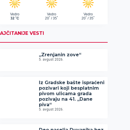
AJČITANIJE VESTI
„Zrenjanin zove“
5. avgust 2026.
Iz Gradske bašte ispraćeni
pozivari koji besplatnim
pivom ulicama grada
pozivaju na 41. „Dane
piva“
5. avgust 2026.
Deo naselja Duvanika bez