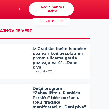
Radio Santos
uživo
FB
IG
YT
AJNOVIJE VESTI
Iz Gradske bašte ispraćeni
pozivari koji besplatnim
pivom ulicama grada
pozivaju na 41. „Dane
piva“
5. avgust 2026.
Dečji program
“Zabavilište u Plankiću
Parkiću” biće održan u
toku gradske
manifestacije „Dani piva“