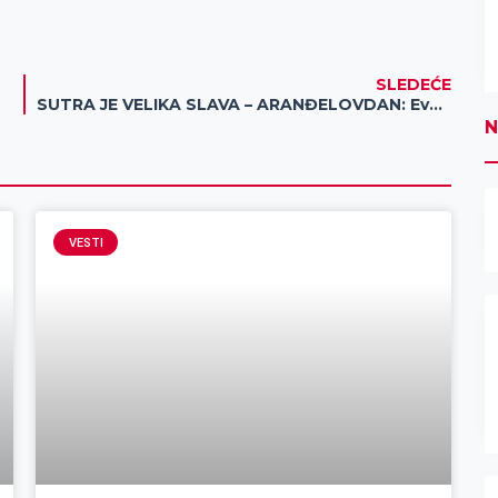
SLEDEĆE
SUTRA JE VELIKA SLAVA – ARANĐELOVDAN: Evo šta nikako ne treba da radite!
N
VESTI