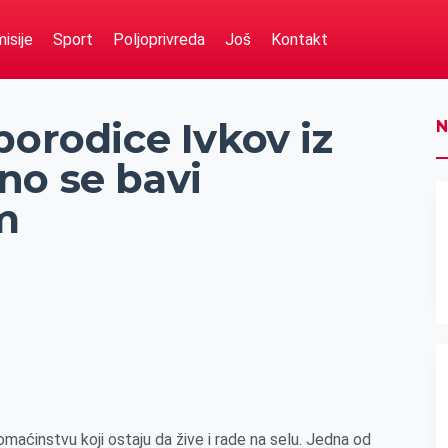
isije
Sport
Poljoprivreda
Još
Kontakt
porodice Ivkov iz
N
no se bavi
m
omaćinstvu koji ostaju da žive i rade na selu. Jedna od