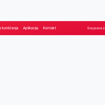
a korišćenja
Aplikacija
Kontakt
Sva prava z
Naslovna
Izdvajamo
FB
IG
YT
O nama
Vesti