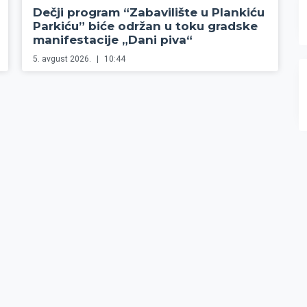
Dečji program “Zabavilište u Plankiću
Parkiću” biće održan u toku gradske
manifestacije „Dani piva“
5. avgust 2026.
10:44