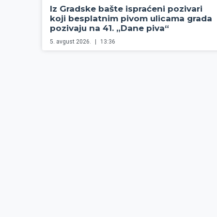
Iz Gradske bašte ispraćeni pozivari
koji besplatnim pivom ulicama grada
pozivaju na 41. „Dane piva“
5. avgust 2026.
13:36