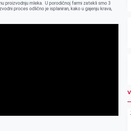
šnu proizvodnju mleka. U porodičnoj farmi zatekli smo 3
zvodni proces odlično je isplaniran, kako u gajenju krava,
V