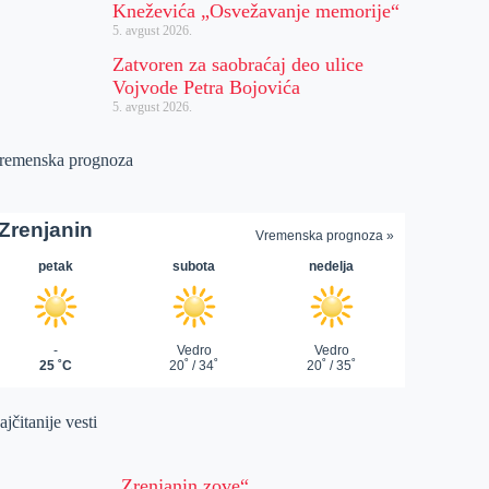
Kneževića „Osvežavanje memorije“
5. avgust 2026.
Zatvoren za saobraćaj deo ulice
Vojvode Petra Bojovića
5. avgust 2026.
remenska prognoza
jčitanije vesti
„Zrenjanin zove“