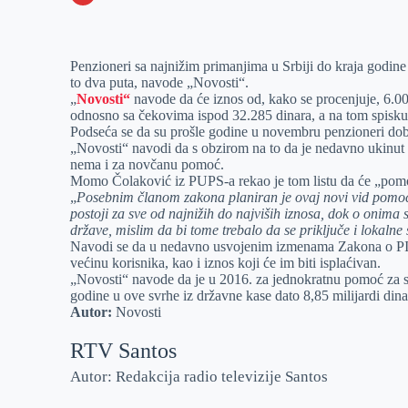
o
n
e
e
a
E
k
g
d
r
t
m
Penzioneri sa najnižim primanjima u Srbiji do kraja godine
e
I
s
a
to dva puta, navode „Novosti“.
r
n
A
i
„
Novosti“
navode da će iznos od, kako se procenjuje, 6.000
odnosno sa čekovima ispod 32.285 dinara, a na tom spisku 
p
l
Podseća se da su prošle godine u novembru penzioneri dobil
p
„Novosti“ navodi da s obzirom na to da je nedavno ukinu
nema i za novčanu pomoć.
Momo Čolaković iz PUPS-a rekao je tom listu da će „pomoć 
„
Posebnim članom zakona planiran je ovaj novi vid pomoći
postoji za sve od najnižih do najviših iznosa, dok o oni
države, mislim da bi tome trebalo da se priključe i lokaln
Navodi se da u nedavno usvojenim izmenama Zakona o PIO 
većinu korisnika, kao i iznos koji će im biti isplaćivan.
„Novosti“ navode da je u 2016. za jednokratnu pomoć za sv
godine u ove svrhe iz državne kase dato 8,85 milijardi dina
Autor:
Novosti
RTV Santos
Autor: Redakcija radio televizije Santos