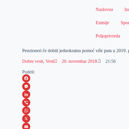
Naslovna
Iz
Emisije
Spor
Poljoprivreda
Penzioneri će dobiti jednokratnu pomoć više puta u 2019. 
Dobre vesti
,
Vesti
20. novembar 2018.
21:56
Podeli:
F
a
M
c
e
L
e
s
i
V
b
s
n
i
W
o
e
k
b
h
X