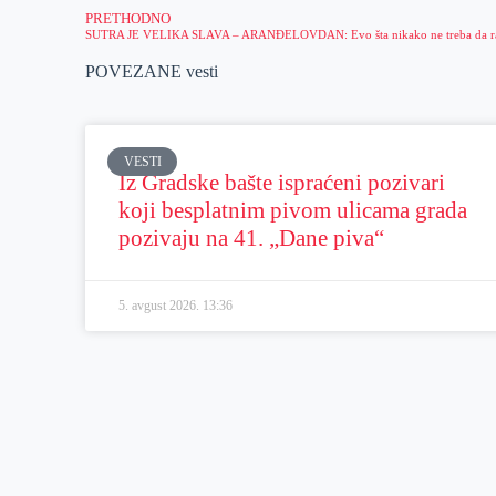
PRETHODNO
POVEZANE vesti
VESTI
Iz Gradske bašte ispraćeni pozivari
koji besplatnim pivom ulicama grada
pozivaju na 41. „Dane piva“
5. avgust 2026.
13:36