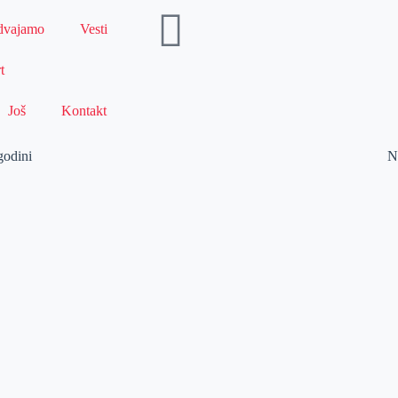
dvajamo
Vesti
t
Još
Kontakt
godini
N