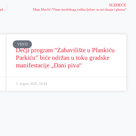
SLEDEĆE
SUTRA JE VELIKA SLAVA – ARANĐELOVDAN: Evo šta nikako ne treba da radite!
Maja Marčić:“Osim modelinga,velika ljubav su mi dizajn i gluma“
VESTI
Dečji program “Zabavilište u Plankiću
Parkiću” biće održan u toku gradske
manifestacije „Dani piva“
5. avgust 2026.
10:44