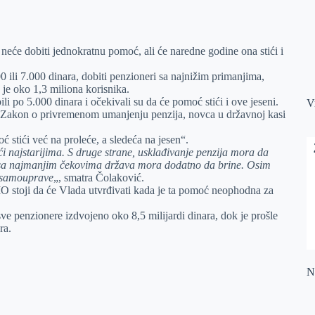
 neće dobiti jednokratnu pomoć, ali će naredne godine ona stići i
 ili 7.000 dinara, dobiti penzioneri sa najnižim primanjima,
je oko 1,3 miliona korisnika.
i po 5.000 dinara i očekivali su da će pomoć stići i ove jeseni.
V
t Zakon o privremenom umanjenju penzija, novca u državnoj kasi
stići već na proleće, a sledeća na jesen“.
 najstarijima. S druge strane, usklađivanje penzija mora da
ma sa najmanjim čekovima država mora dodatno da brine. Osim
e samouprave
„, smatra Čolaković.
stoji da će Vlada utvrđivati kada je ta pomoć neophodna za
e penzionere izdvojeno oko 8,5 milijardi dinara, dok je prošle
ra.
Na