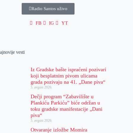
Radio Santos uživo
FB
IG
YT
ajnovije vesti
Iz Gradske bašte ispraćeni pozivari
koji besplatnim pivom ulicama
grada pozivaju na 41. „Dane piva“
5. avgust 2026.
Dečji program “Zabavilište u
Plankiću Parkiću” biće održan u
toku gradske manifestacije „Dani
piva“
5. avgust 2026.
Otvaranje izložbe Momira