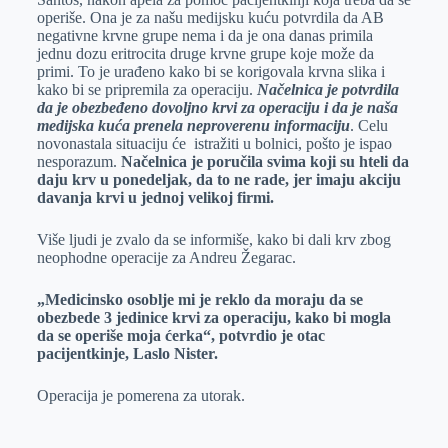
operiše. Ona je za našu medijsku kuću potvrdila da AB
negativne krvne grupe nema i da je ona danas primila
jednu dozu eritrocita druge krvne grupe koje može da
primi. To je urađeno kako bi se korigovala krvna slika i
kako bi se pripremila za operaciju.
Načelnica je potvrdila
da je obezbeđeno dovoljno krvi za operaciju i da je naša
medijska kuća prenela neproverenu informaciju
. Celu
novonastala situaciju će istražiti u bolnici, pošto je ispao
nesporazum.
Načelnica je poručila svima koji su hteli da
daju krv u ponedeljak, da to ne rade, jer imaju akciju
davanja krvi u jednoj velikoj firmi.
Više ljudi je zvalo da se informiše, kako bi dali krv zbog
neophodne operacije za Andreu Žegarac.
„Medicinsko osoblje mi je reklo da moraju da se
obezbede 3 jedinice krvi za operaciju, kako bi mogla
da se operiše moja ćerka“, potvrdio je otac
pacijentkinje, Laslo Nister.
Operacija je pomerena za utorak.