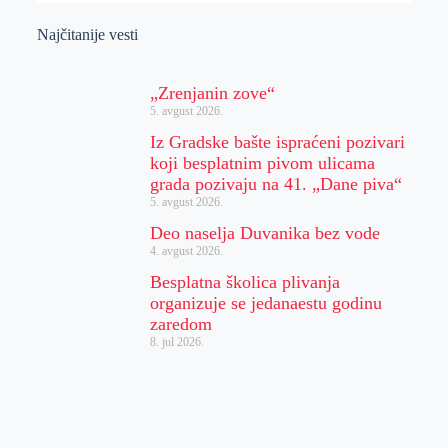
Najčitanije vesti
„Zrenjanin zove“
5. avgust 2026.
Iz Gradske bašte ispraćeni pozivari
koji besplatnim pivom ulicama
grada pozivaju na 41. „Dane piva“
5. avgust 2026.
Deo naselja Duvanika bez vode
4. avgust 2026.
Besplatna školica plivanja
organizuje se jedanaestu godinu
zaredom
8. jul 2026.