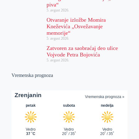
piva“
5. avgust 2026.
Otvaranje izložbe Momira
Kneževića „Osvežavanje
memorije“
5. avgust 2026.
Zatvoren za saobraćaj deo ulice
Vojvode Petra Bojovića
5. avgust 2026.
Vremenska prognoza