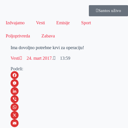
Santos uživo
Izdvajamo
Vesti
Emisije
Sport
Poljoprivreda
Zabava
Ima dovoljno potrebne krvi za operaciju!
Vesti
24. mart 2017.
13:59
Podeli:
F
a
M
c
e
L
e
s
i
V
b
s
n
i
W
o
e
k
b
h
X