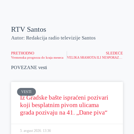
RTV Santos
Autor: Redakcija radio televizije Santos
PRETHODNO
SLEDEĆE
Vremenska prognoza do kraja meseca
VELIKA SRAMOTA ILI NESPORAZUM: Zašto od pacijenata traže da nabave krv za operaciju koja im ne treba?!
POVEZANE vesti
VESTI
Iz Gradske bašte ispraćeni pozivari
koji besplatnim pivom ulicama
grada pozivaju na 41. „Dane piva“
5. avgust 2026.
13:36