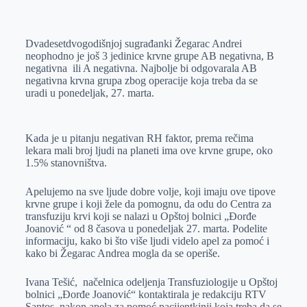
o
n
e
e
a
E
k
g
d
r
t
m
Dvadesetdvogodišnjoj sugrađanki Žegarac Andrei
e
I
s
a
neophodno je još 3 jedinice krvne grupe AB negativna, B
r
n
A
i
negativna ili A negativna. Najbolje bi odgovarala AB
negativna krvna grupa zbog operacije koja treba da se
p
l
uradi u ponedeljak, 27. marta.
p
Kada je u pitanju negativan RH faktor, prema rečima
lekara mali broj ljudi na planeti ima ove krvne grupe, oko
1.5% stanovništva.
Apelujemo na sve ljude dobre volje, koji imaju ove tipove
krvne grupe i koji žele da pomognu, da odu do Centra za
transfuziju krvi koji se nalazi u Opštoj bolnici „Đorđe
Joanović “ od 8 časova u ponedeljak 27. marta. Podelite
informaciju, kako bi što više ljudi videlo apel za pomoć i
kako bi Žegarac Andrea mogla da se operiše.
Ivana Tešić, načelnica odeljenja Transfuziologije u Opštoj
bolnici „Đorđe Joanović“ kontaktirala je redakciju RTV
Santos, nakon apela za pomoć pacijentkinji koja treba da se