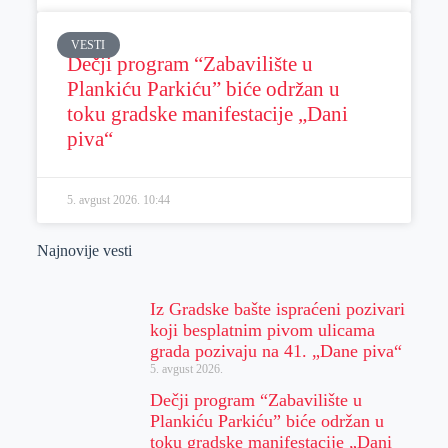
VESTI
Dečji program “Zabavilište u
Plankiću Parkiću” biće održan u
toku gradske manifestacije „Dani
piva“
5. avgust 2026.
10:44
Najnovije vesti
Iz Gradske bašte ispraćeni pozivari
koji besplatnim pivom ulicama
grada pozivaju na 41. „Dane piva“
5. avgust 2026.
Dečji program “Zabavilište u
Plankiću Parkiću” biće održan u
toku gradske manifestacije „Dani