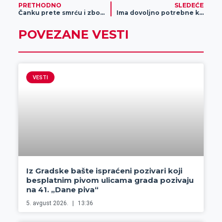
r
PRETHODNO
SLEDEĆE
Čanku prete smrću i zbog Zrenjanina?
Ima dovoljno potrebne krvi za operaciju!
POVEZANE VESTI
VESTI
Iz Gradske bašte ispraćeni pozivari koji
besplatnim pivom ulicama grada pozivaju
na 41. „Dane piva“
5. avgust 2026.
13:36