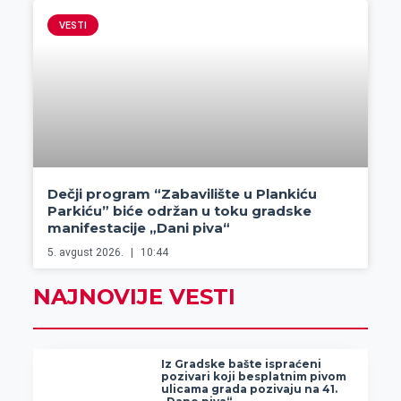
VESTI
Dečji program “Zabavilište u Plankiću
Parkiću” biće održan u toku gradske
manifestacije „Dani piva“
5. avgust 2026.
10:44
NAJNOVIJE VESTI
Iz Gradske bašte ispraćeni
pozivari koji besplatnim pivom
ulicama grada pozivaju na 41.