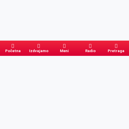
Početna
Izdvajamo
Meni
Radio
Pretraga
Pretraga
Kategorije
Ostalo
Naslovna
Izdvajamo