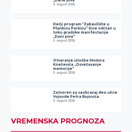
„Dane piva“
5. avgust 2026.
Dečji program “Zabavilište u
Plankiću Parkiću” biće održan u
toku gradske manifestacije
„Dani piva“
5. avgust 2026.
Otvaranje izložbe Momira
Kneževića „Osvežavanje
memorije“
5. avgust 2026.
Zatvoren za saobraćaj deo ulice
Vojvode Petra Bojovića
5. avgust 2026.
VREMENSKA PROGNOZA