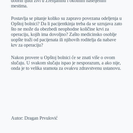
dobrih ljudi živi u Zrenjaninu i okolnim naseljenim
mestima.
Postavlja se pitanje koliko su zapravo povezana odeljenja u
Opštoj bolnici? Da li pacijentkinja treba da se uzrujava zato
što ne može da obezbedi neophodne količine krvi za
operaciju, kojih ima dovoljno? Zašto medicinsko osoblje
uopšte traži od pacijenata ili njihovih roditelja da nabave
krv za operaciju?
Nakon provere u Opštoj bolnici će se znati više o ovom
slučaju. U svakom slučaju ispao je nesporazum, a ako nije,
onda je to velika sramota za ovakvu zdravstvenu ustanovu.
Autor: Dragan Prvulović