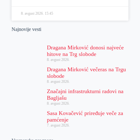
8. avgust 2026.
15:45
Najnovije vesti
Dragana Mirković donosi najveće
hitove na Trg slobode
8. avgust 2026.
Dragana Mirković večeras na Trgu
slobode
8. avgust 2026.
Značajni infrastrukturni radovi na
Bagljašu
8. avgust 2026.
Sasa Kovačević priređuje veče za
pamćenje
7. avgust 2026.