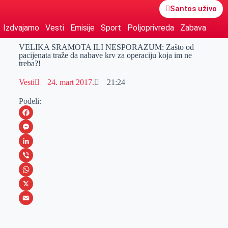
Santos uživo
Izdvajamo
Vesti
Emisije
Sport
Poljoprivreda
Zabava
VELIKA SRAMOTA ILI NESPORAZUM: Zašto od
pacijenata traže da nabave krv za operaciju koja im ne
treba?!
Vesti
24. mart 2017.
21:24
Podeli:
F
a
M
c
e
L
e
s
i
V
b
s
n
i
W
o
e
k
b
h
X
o
n
e
e
a
E
k
g
d
r
t
m