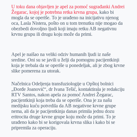
U toku dana objavljen je apel za pomoć sugrađanki Andrei
e
I
s
a
Žegarac, kojoj je potrebna retka krvna grupa,
kako bi
r
n
A
i
mogla da se operiše. To je urađeno na inicijativu njenog
oca, Lasla Nistera, pošto on u tom trenutku nije mogao da
p
l
obezbedi dovoljno ljudi koji imaju retku AB negativnu
p
krvnu grupu ili drugu koju može da primi.
Apel je naišao na veliki odziv humanih ljudi iz naše
sredine. Oni su se javili u želji da pomognu pacijentkinji
koja je trebala da se operiše u ponedeljak, ali je zbog krvne
slike pomerena za utorak.
Načelnica Odeljenja transfuziologije u Opštoj bolnici
„Đorđe Joanović“, dr Ivana Tešić, kontaktirala je redakciju
RTV Santos, nakon apela za pomoć Andrei Žegarac,
pacijentkinji koja treba da se operiše. Ona je za našu
medijsku kuću potvrdila da AB negativne krvne grupe
nema, ali da je pacijentkinja danas primila jednu dozu
eritrocita druge krvne grupe koju može da primi. To je
urađeno kako bi se korigovala krvna slika i kako bi se
pripremila za operaciju.