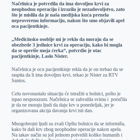
Načelnica je potvrdila da ima dovoljno krvi za
neophodnu operaciju i izrazila je nezadovoljstvo, zato
što je mislila da je naša medijska kuća prenela
neproverenu informaciju, nakon što smo objavili apel
oca pacijentkinje.
„Medicinsko osoblje mi je reklo da moraju da se
obezbede 3 jedinice krvi za operaciju, kako bi mogla
da se operiše moja ćerka“, potvrdio je otac
pacijentkinje, Laslo Nister.
Načelnica je ocu pacijentkinje rekla da je on trebao da se
raspita da li ima dovoljno krvi, rekao je Nister za RTV
Santos.
Celu novonastalu situaciju će istražiti u bolnici, pošto je
ispao nesporazum. Načelnica se zahvalila svima i poručila
je da ne moraju ljudi da daju krv u ponedeljak, jer je
organizovana akcija davanja krvi isti dan.
Mnogobrojni ljudi su zvali Opštu bolnicu da se informišu,
kako bi dali krv zbog neophodne operacije nakon apela.
Na takav način su još jednom potvrdili koliko humanih i