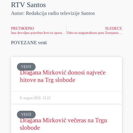
RTV Santos
Autor: Redakcija radio televizije Santos
PRETHODNO
SLEDEĆE
Ima dovoljno potrebne krvi za operaciju!
Udes na magistralnom putu Zrenjanin – Beograd (VIDEO)
POVEZANE vesti
VESTI
Dragana Mirković donosi najveće
hitove na Trg slobode
8. avgust 2026.
23:22
VESTI
Dragana Mirković večeras na Trgu
slobode