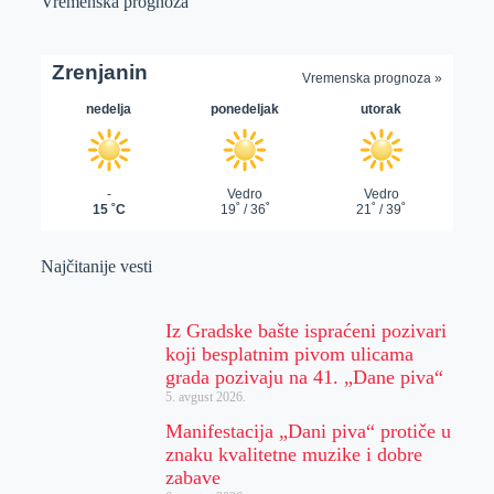
Vremenska prognoza
Najčitanije vesti
Iz Gradske bašte ispraćeni pozivari
koji besplatnim pivom ulicama
grada pozivaju na 41. „Dane piva“
5. avgust 2026.
Manifestacija „Dani piva“ protiče u
znaku kvalitetne muzike i dobre
zabave