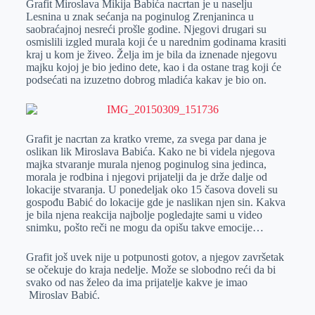
Grafit Miroslava Mikija Babića nacrtan je u naselju
e
I
s
a
Lesnina u znak sećanja na poginulog Zrenjaninca u
r
n
A
i
saobraćajnoj nesreći prošle godine. Njegovi drugari su
osmislili izgled murala koji će u narednim godinama krasiti
p
l
kraj u kom je živeo. Želja im je bila da iznenade njegovu
p
majku kojoj je bio jedino dete, kao i da ostane trag koji će
podsećati na izuzetno dobrog mladića kakav je bio on.
Grafit je nacrtan za kratko vreme, za svega par dana je
oslikan lik Miroslava Babića. Kako ne bi videla njegova
majka stvaranje murala njenog poginulog sina jedinca,
morala je rodbina i njegovi prijatelji da je drže dalje od
lokacije stvaranja. U ponedeljak oko 15 časova doveli su
gospođu Babić do lokacije gde je naslikan njen sin. Kakva
je bila njena reakcija najbolje pogledajte sami u video
snimku, pošto reči ne mogu da opišu takve emocije…
Grafit još uvek nije u potpunosti gotov, a njegov završetak
se očekuje do kraja nedelje. Može se slobodno reći da bi
svako od nas želeo da ima prijatelje kakve je imao
Miroslav Babić.