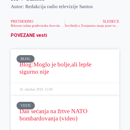
Autor: Redakcija radio televizije Santos
PRETHODNO
SLEDEĆE
Rekorno izdata građevinska dozvola za 6 dana kompaniji „Fulgar Ist“
Izvršitelji u Zrenjaninu imaju pune ruke posla
POVEZANE vesti
BLOG
Blog:Moglo je bolje,ali lepše
sigurno nije
10. oktobar 2018.
15:00
VESTI
Dan sećanja na žrtve NATO
bombardovanja (video)