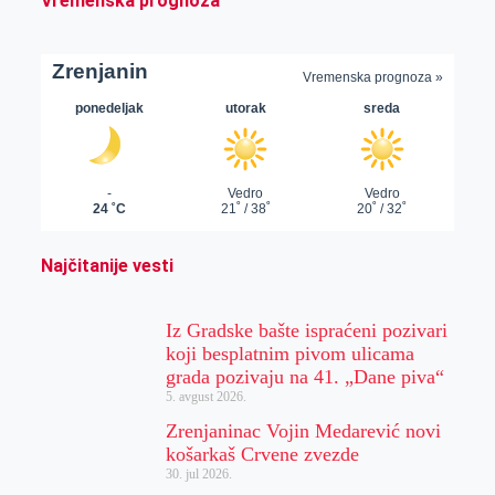
Vremenska prognoza
Najčitanije vesti
Iz Gradske bašte ispraćeni pozivari
koji besplatnim pivom ulicama
grada pozivaju na 41. „Dane piva“
5. avgust 2026.
Zrenjaninac Vojin Medarević novi
košarkaš Crvene zvezde
30. jul 2026.