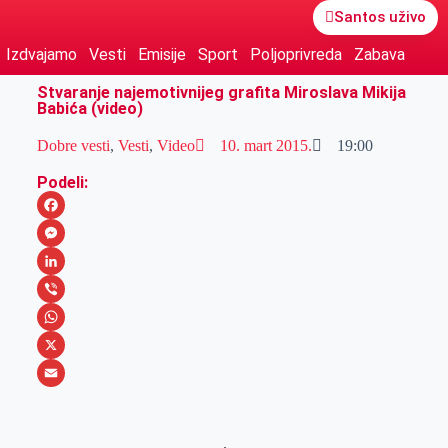
Santos uživo
Izdvajamo
Vesti
Emisije
Sport
Poljoprivreda
Zabava
Stvaranje najemotivnijeg grafita Miroslava Mikija
Babića (video)
Dobre vesti
,
Vesti
,
Video
10. mart 2015.
19:00
Podeli:
F
a
M
c
e
L
e
s
i
V
b
s
n
i
W
o
e
k
b
h
X
o
n
e
e
a
E
k
g
d
r
t
m