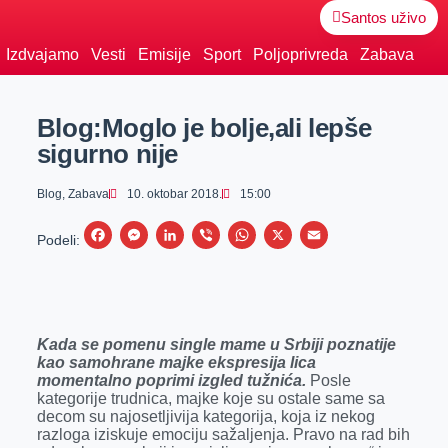
Santos uživo
Izdvajamo
Vesti
Emisije
Sport
Poljoprivreda
Zabava
Blog:Moglo je bolje,ali lepše
sigurno nije
Blog
,
Zabava
10. oktobar 2018.
15:00
F
M
L
V
W
X
E
Podeli:
a
e
i
i
h
m
c
s
n
b
a
a
e
s
k
e
t
i
Kada se pomenu single mame u Srbiji poznatije
b
e
e
r
s
l
kao samohrane majke ekspresija lica
o
n
d
A
momentalno poprimi izgled tužnića.
Posle
kategorije trudnica, majke koje su ostale same sa
o
g
I
p
decom su najosetljivija kategorija, koja iz nekog
k
e
n
p
razloga iziskuje emociju sažaljenja. Pravo na rad bih