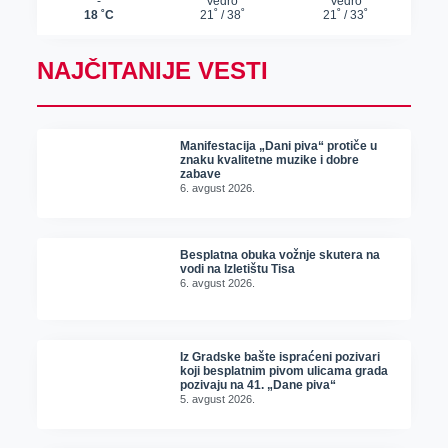
NAJČITANIJE VESTI
Manifestacija „Dani piva“ protiče u
znaku kvalitetne muzike i dobre
zabave
6. avgust 2026.
Besplatna obuka vožnje skutera na
vodi na Izletištu Tisa
6. avgust 2026.
Iz Gradske bašte ispraćeni pozivari
koji besplatnim pivom ulicama grada
pozivaju na 41. „Dane piva“
5. avgust 2026.