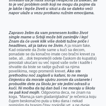
shvatam da je naša storija netipična za Balkan, ali
to je već problem onih koji ne mogu da pojme da
je lakše i lepše živeti u slozi a da se daleko veći
napor ulaže u vezu protkanu ružnim emocijama.
Zapravo želim da vam prenesem koliko život
single mame u Srbiji može biti zanimljiv i lep!
Znam da će uvek klik više dobiti tužne priče i
headlines, ali ja takvu ne živim.
A ja nisam fake.
Kad ostanete da živite same u kući sa decom,
ponadate se da konačno imate ceo bračni krevet za
sebe, ali…dok trepnete(ili odete časkom do kupatila)
preostali ukućani su već ispod vaše svile i kadife i
shvatite da biste se radije gužvali sa njima
povelikima, nego promenili krevet.
Ako ste
prethodnu noć zaglavli u kafani, to ne menja
činjenicu da morate ujutru zorom da ustanete i
probudite dete za školu jer ste jedini odrasli u
kući. Ni molba da taj dan baš i ne moraju u školu
ne pali kod mojih
. Odgovorna deca, ne znam na
koga. “Mama,ja sam gladan/gladna“ je rečenica koju
čujem beskonačno puta u toku dana i nekad
pomislim da hranim čitav zoološki vrt a ne dvoje