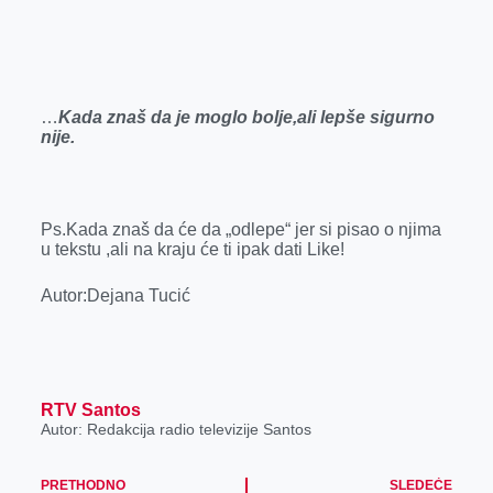
…
Kada znaš da je moglo bolje,ali lepše sigurno
nije.
Ps.Kada znaš da će da „odlepe“ jer si pisao o njima
u tekstu ,ali na kraju će ti ipak dati Like!
Autor:Dejana Tucić
RTV Santos
Autor: Redakcija radio televizije Santos
PRETHODNO
SLEDEĆE