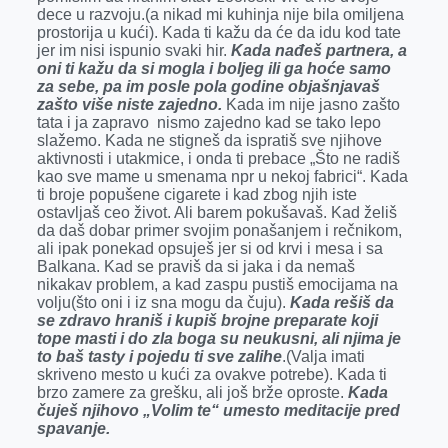
dece u razvoju.(a nikad mi kuhinja nije bila omiljena
prostorija u kući). Kada ti kažu da će da idu kod tate
jer im nisi ispunio svaki hir.
Kada nađeš partnera, a
oni ti kažu da si mogla i boljeg ili ga hoće samo
za sebe, pa im posle pola godine objašnjavaš
zašto više niste zajedno.
Kada im nije jasno zašto
tata i ja zapravo nismo zajedno kad se tako lepo
slažemo. Kada ne stigneš da ispratiš sve njihove
aktivnosti i utakmice, i onda ti prebace „Što ne radiš
kao sve mame u smenama npr u nekoj fabrici“. Kada
ti broje popušene cigarete i kad zbog njih iste
ostavljaš ceo život. Ali barem pokušavaš. Kad želiš
da daš dobar primer svojim ponašanjem i rečnikom,
ali ipak ponekad opsuješ jer si od krvi i mesa i sa
Balkana. Kad se praviš da si jaka i da nemaš
nikakav problem, a kad zaspu pustiš emocijama na
volju(što oni i iz sna mogu da čuju).
Kada rešiš da
se zdravo hraniš i kupiš brojne preparate koji
tope masti i do zla boga su neukusni, ali njima je
to baš tasty i pojedu ti sve zalihe
.(Valja imati
skriveno mesto u kući za ovakve potrebe). Kada ti
brzo zamere za grešku, ali još brže oproste.
Kada
čuješ njihovo „Volim te“ umesto meditacije pred
spavanje.