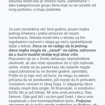
oduzela onom koji je smislio naziv „samohrana“ i
r
tako kategorizovao grupu žena koje su se razvele od
svog partnera, a imaju potomke.
Ja sam razvedena već šest godina, jesam majka
jednog šmekera i jedne princeze ali nisam
samohrana. Nikada nisam bila u skladu sa tim
rogobatnim nazivom i stoga ga neću upotrebljavati
dalje u tekstu.
Deca se ne rađaju da bi jednog
dana majka mogla da „zaradi“ na njima, odnosno
da u kućni budžet dobije koji dinar više
.
Razumem da se u životu dešavaju nepredviđene
okolnosti, ali ako niste sposobne da iz njih isplivate
same, vratite se po pamet koju ste ostavile negde
usput.(okrutnost su mi donele godine, oprostite).
Pošto mi je ego veći od kuće, ne mogu sa takvim
pričama da se poistovetim, još manje da ih prihvatim.
Uostalom, nemam ni zbog čega. U odgajanju dece
nikada nisam bila single. Ni finansijski, ni emotivno i
fizički što je još bitnije. Mi smo uvek porodica. Nas
četvoro. Gde god bili i sa kim god živeli. I decu smo
vaspitavali u tom kosmopolitskom duhu.
Potpuno