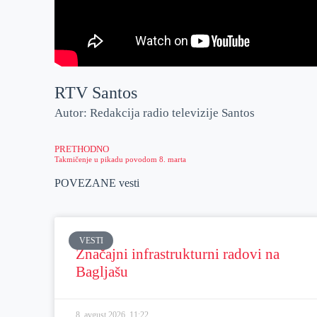
RTV Santos
Autor: Redakcija radio televizije Santos
PRETHODNO
Takmičenje u pikadu povodom 8. marta
POVEZANE vesti
VESTI
Značajni infrastrukturni radovi na
Bagljašu
8. avgust 2026.
11:22