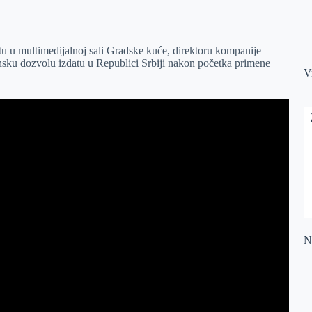
u u multimedijalnoj sali Gradske kuće, direktoru kompanije
nsku dozvolu izdatu u Republici Srbiji nakon početka primene
V
Na