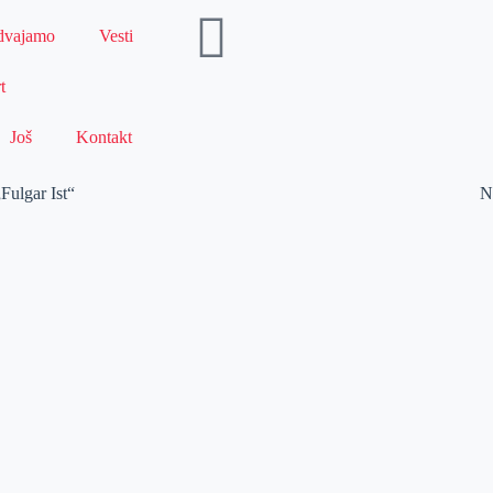
dvajamo
Vesti
t
Još
Kontakt
Fulgar Ist“
N