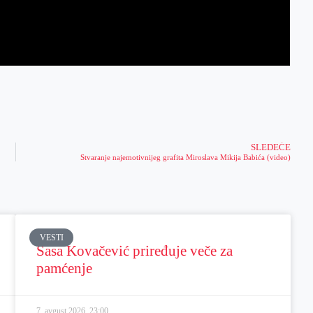
SLEDEĆE
Stvaranje najemotivnijeg grafita Miroslava Mikija Babića (video)
VESTI
Sasa Kovačević priređuje veče za
pamćenje
7. avgust 2026.
23:00