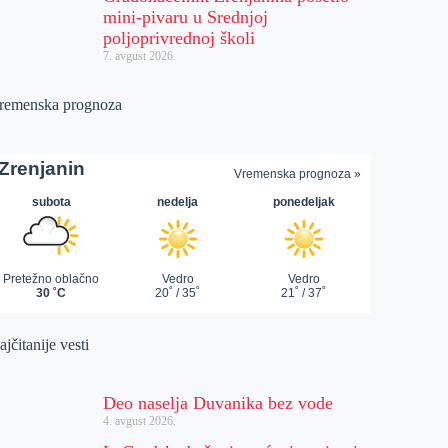
mini-pivaru u Srednjoj
poljoprivrednoj školi
7. avgust 2026.
remenska prognoza
jčitanije vesti
Deo naselja Duvanika bez vode
4. avgust 2026.