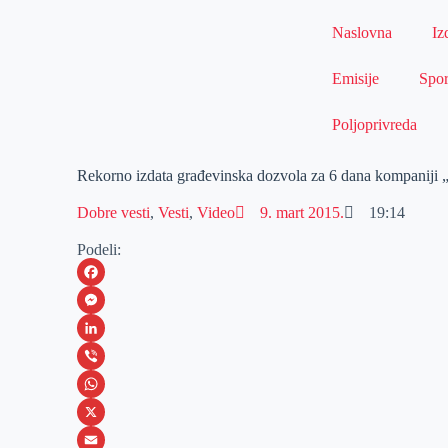
Naslovna
Iz
Emisije
Spor
Poljoprivreda
Rekorno izdata građevinska dozvola za 6 dana kompaniji „
Dobre vesti
,
Vesti
,
Video
9. mart 2015.
19:14
Podeli:
F
a
M
c
e
L
e
s
i
V
b
s
n
i
W
o
e
k
b
h
X