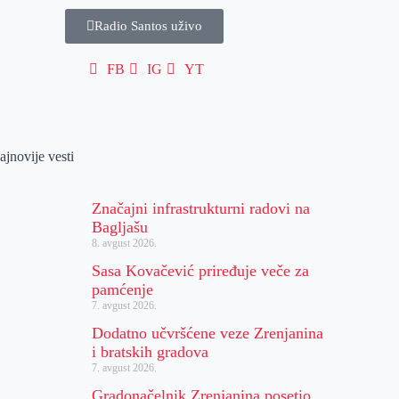
Radio Santos uživo
FB
IG
YT
ajnovije vesti
Značajni infrastrukturni radovi na
Bagljašu
8. avgust 2026.
Sasa Kovačević priređuje veče za
pamćenje
7. avgust 2026.
Dodatno učvršćene veze Zrenjanina
i bratskih gradova
7. avgust 2026.
Gradonačelnik Zrenjanina posetio