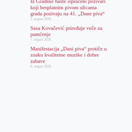
Iz Gradske bašte ispraćeni pozivari
koji besplatnim pivom ulicama
grada pozivaju na 41. „Dane piva“
5. avgust 2026.
Sasa Kovačević priređuje veče za
pamćenje
7. avgust 2026.
Manifestacija „Dani piva“ protiče u
znaku kvalitetne muzike i dobre
zabave
6. avgust 2026.