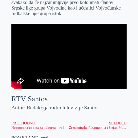
svakako da če najzanimljivije prvo kolo imati članovi
r
n
A
i
Srpske lige grupa Vojvodina kao i učesnici Vojvođanske
fudbalske lige grupa istok.
p
l
p
RTV Santos
Autor: Redakcija radio televizije Santos
PRETHODNO
SLEDEĆE
Nepogodna godina za kukuruz – rod podbacio
Zrenjaninska filharmonija i Stefan Milenković na 37. Danima piva
POVEZANE vesti