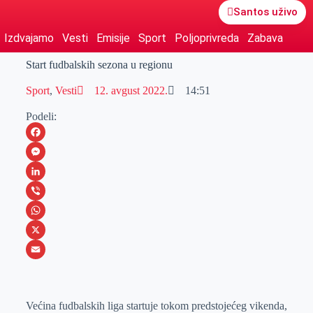
Santos uživo
Izdvajamo
Vesti
Emisije
Sport
Poljoprivreda
Zabava
Start fudbalskih sezona u regionu
Sport
,
Vesti
12. avgust 2022.
14:51
Podeli:
F
a
M
c
e
L
e
s
i
V
b
s
n
i
W
o
e
k
b
h
X
o
n
e
e
a
E
k
g
d
r
t
m
Većina fudbalskih liga startuje tokom predstojećeg vikenda,
e
I
s
a