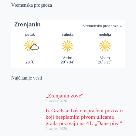
Vremenska prognoza
Najčitanije vesti
„Zrenjanin zove“
5. avgust 2026.
Iz Gradske bašte ispraćeni pozivari
koji besplatnim pivom ulicama
grada pozivaju na 41. „Dane piva“
5. avgust 2026.