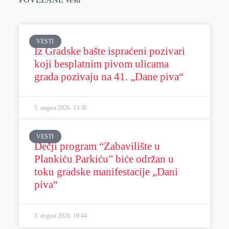
VESTI
Iz Gradske bašte ispraćeni pozivari
koji besplatnim pivom ulicama
grada pozivaju na 41. „Dane piva“
5. avgust 2026.
13:36
VESTI
Dečji program “Zabavilište u
Plankiću Parkiću” biće održan u
toku gradske manifestacije „Dani
piva“
5. avgust 2026.
10:44