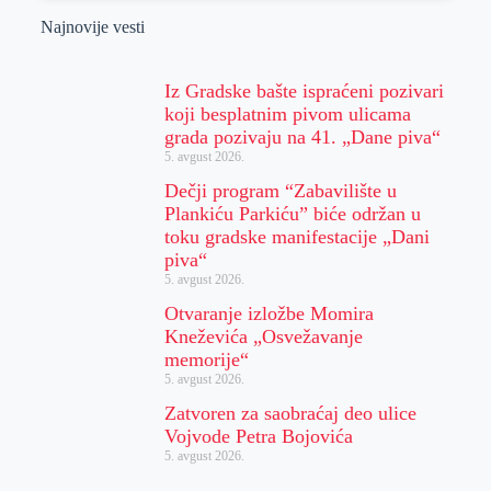
Najnovije vesti
Iz Gradske bašte ispraćeni pozivari
koji besplatnim pivom ulicama
grada pozivaju na 41. „Dane piva“
5. avgust 2026.
Dečji program “Zabavilište u
Plankiću Parkiću” biće održan u
toku gradske manifestacije „Dani
piva“
5. avgust 2026.
Otvaranje izložbe Momira
Kneževića „Osvežavanje
memorije“
5. avgust 2026.
Zatvoren za saobraćaj deo ulice
Vojvode Petra Bojovića
5. avgust 2026.