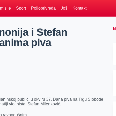
misije
Sport
Poljoprivreda
Još
Kontakt
monija i Stefan
N
Danima piva
njaninskoj publici u okviru 37. Dana piva na Trgu Slobode
atiji violinista, Stefan Milenković.
io ravnodušnim.