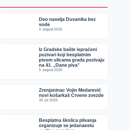
Deo naselja Duvanika bez
vode
4. avgust 2026.
Iz Gradske bašte ispraćeni
pozivari koji besplatnim
pivom ulicama grada pozivaju
na 41. „Dane piva“
5. avgust 2026.
Zrenjaninac Vojin Medarević
novi košarkaš Crvene zvezde
30. jul 2026.
Besplatna školica plivanja
organizuje se jedanaestu