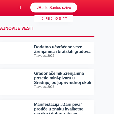
Radio Santos uživo
FB
IG
YT
AJNOVIJE VESTI
Dodatno učvršćene veze
Zrenjanina i bratskih gradova
7. avgust 2026.
Gradonačelnik Zrenjanina
posetio mini-pivaru u
Srednjoj poljoprivrednoj školi
7. avgust 2026.
Manifestacija „Dani piva“
protiče u znaku kvalitetne
muzike i dobre zabave