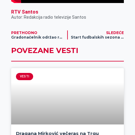
RTV Santos
Autor: Redakcija radio televizije Santos
PRETHODNO
SLEDEĆE
Gradonačelnik održao radni sastanak povodom predstojećeg popisa stanovništva, domaćinstava i stanova – u Zrenjaninu će raditi blizu 200 popisivača
Start fudbalskih sezona u regionu
POVEZANE VESTI
VESTI
Dragana Mirković večeras na Trgu