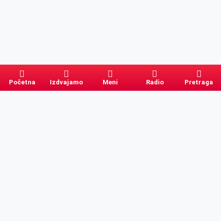
Početna
Izdvajamo
Meni
Radio
Pretraga
Pretraga
Kategorije
Ostalo
Naslovna
Izdvajamo