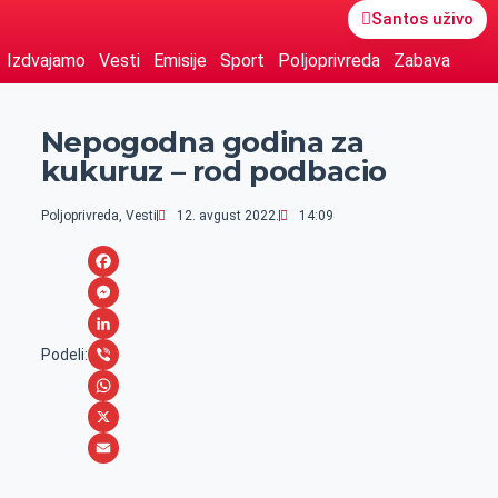
Santos uživo
Izdvajamo
Vesti
Emisije
Sport
Poljoprivreda
Zabava
Nepogodna godina za
kukuruz – rod podbacio
Poljoprivreda
,
Vesti
12. avgust 2022.
14:09
F
a
M
c
e
L
Podeli:
e
s
i
V
b
s
n
i
W
o
e
k
b
h
X
o
n
e
e
a
E