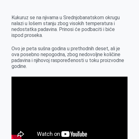
k
g
d
r
t
m
e
I
s
a
Kukuruz se na njivama u Srednjobanatskom okrugu
r
n
A
i
nalazi u lošem stanju zbog visokih temperatura i
nedostatka padavina. Prinosi će podbaciti i biće
p
l
ispod proseka.
p
Ovo je peta sušna godina u prethodnih deset, ali je
ova posebno nepogodna, zbog nedovoljne količine
padavina i njihovoj raspoređenosti u toku proizvodne
godine.