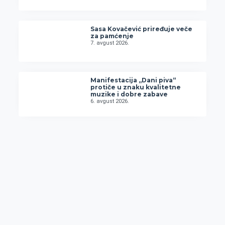
Sasa Kovačević priređuje veče
za pamćenje
7. avgust 2026.
Manifestacija „Dani piva“
protiče u znaku kvalitetne
muzike i dobre zabave
6. avgust 2026.