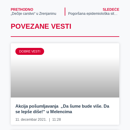
PRETHODNO
SLEDEĆE
„Dečije carstvo“ u Zrenjaninu
Pogoršana epidemiološka situacija u Zrenjaninu, moguće uvođenje vanredne situacije
POVEZANE VESTI
DOBRE VESTI
Akcija pošumljavanja „Da šume bude više. Da
se lepše diše!“ u Melencima
11. decembar 2021.
11:28