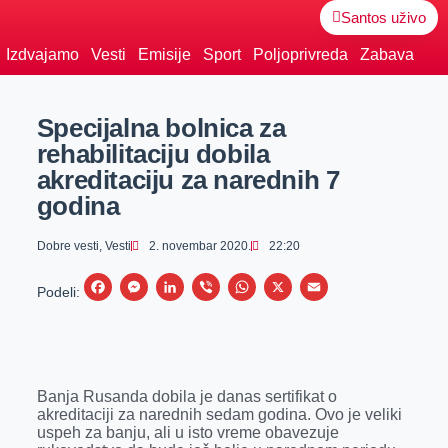
Santos uživo
Izdvajamo
Vesti
Emisije
Sport
Poljoprivreda
Zabava
Specijalna bolnica za
rehabilitaciju dobila
akreditaciju za narednih 7
godina
Dobre vesti
,
Vesti
2. novembar 2020.
22:20
F
M
L
V
W
X
E
Podeli:
a
e
i
i
h
m
c
s
n
b
a
a
e
s
k
e
t
i
Banja Rusanda dobila je danas sertifikat o
b
e
e
r
s
l
akreditaciji za narednih sedam godina. Ovo je veliki
o
n
d
A
uspeh za banju, ali u isto vreme obavezuje