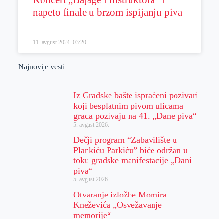
napeto finale u brzom ispijanju piva
11. avgust 2024.
03:20
Najnovije vesti
Iz Gradske bašte ispraćeni pozivari
koji besplatnim pivom ulicama
grada pozivaju na 41. „Dane piva“
5. avgust 2026.
Dečji program “Zabavilište u
Plankiću Parkiću” biće održan u
toku gradske manifestacije „Dani
piva“
5. avgust 2026.
Otvaranje izložbe Momira
Kneževića „Osvežavanje
memorije“