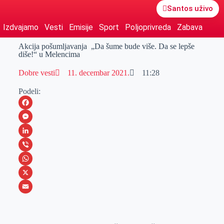
Santos uživo
Izdvajamo
Vesti
Emisije
Sport
Poljoprivreda
Zabava
Akcija pošumljavanja „Da šume bude više. Da se lepše
diše!“ u Melencima
Dobre vesti
11. decembar 2021.
11:28
Podeli:
F
a
M
c
e
L
e
s
i
V
b
s
n
i
W
o
e
k
b
h
X
o
n
e
e
a
E
k
g
d
r
t
m