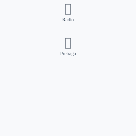
Radio
Pretraga
Pretraga
Kategorije
Ostalo
Naslovna