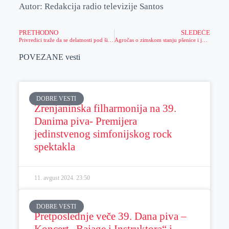
Autor: Redakcija radio televizije Santos
PRETHODNO
SLEDEĆE
Privredici traže da se delatnosti pod šifrom „ostalo obrazovanje“ izuzmu od korišćenja fiskalnih kasa
Agročas o zimskom stanju pšenice i ječmu u banatskim atarima
POVEZANE vesti
DOBRE VESTI
Zrenjaninska filharmonija na 39.
Danima piva- Premijera
jedinstvenog simfonijskog rock
spektakla
11. avgust 2024.
23:50
DOBRE VESTI
Pretposlednje veče 39. Dana piva –
Koncert „Bajage i Instruktora“ i