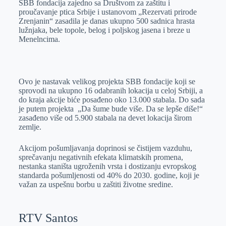
SBB fondacija zajedno sa Društvom za zaštitu i
e
I
s
a
proučavanje ptica Srbije i ustanovom „Rezervati prirode
r
n
A
i
Zrenjanin“ zasadila je danas ukupno 500 sadnica hrasta
lužnjaka, bele topole, belog i poljskog jasena i breze u
p
l
Menelncima.
p
Ovo je nastavak velikog projekta SBB fondacije koji se
sprovodi na ukupno 16 odabranih lokacija u celoj Srbiji, a
do kraja akcije biće posađeno oko 13.000 stabala. Do sada
je putem projekta „Da šume bude više. Da se lepše diše!“
zasađeno više od 5.900 stabala na devet lokacija širom
zemlje.
Akcijom pošumljavanja doprinosi se čistijem vazduhu,
sprečavanju negativnih efekata klimatskih promena,
nestanka staništa ugroženih vrsta i dostizanju evropskog
standarda pošumljenosti od 40% do 2030. godine, koji je
važan za uspešnu borbu u zaštiti životne sredine.
RTV Santos