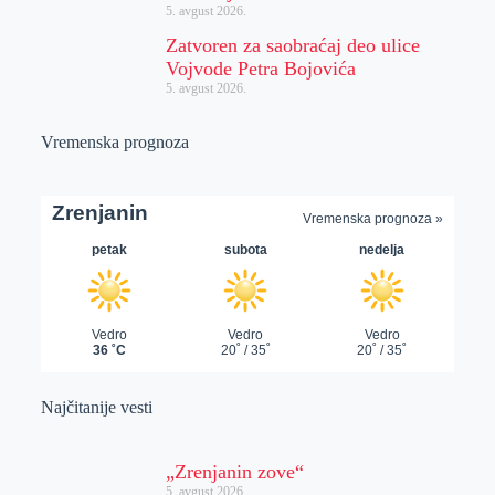
5. avgust 2026.
Zatvoren za saobraćaj deo ulice
Vojvode Petra Bojovića
5. avgust 2026.
Vremenska prognoza
Najčitanije vesti
„Zrenjanin zove“
5. avgust 2026.