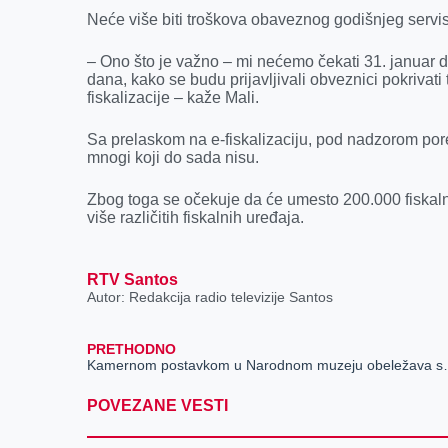
Neće više biti troškova obaveznog godišnjeg servisir
– Ono što je važno – mi nećemo čekati 31. januar
dana, kako se budu prijavljivali obveznici pokriva
fiskalizacije – kaže Mali.
Sa prelaskom na e-fiskalizaciju, pod nadzorom porez
mnogi koji do sada nisu.
Zbog toga se očekuje da će umesto 200.000 fiskalnih
više različitih fiskalnih uređaja.
RTV Santos
Autor: Redakcija radio televizije Santos
PRETHODNO
Kamernom postavkom u Narodnom muzeju
POVEZANE VESTI