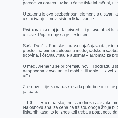
pomoći za opremu uz koju će se fiskalni računi, u tr
o
g
I
p
k
e
n
p
U zakonu je ovo bezbednosni element, a u stvari ka
r
uključivanje u novi sistem fiskalizacije.
Prvi korak ka njoj je da privrednici prijave objekte
uprave. Pojam objekta je nešto širi.
Saša Dulić iz Poreske uprava objašnjava da je to o
prostor, na primer autobus u međugradskom saobrać
trgovina, i četvrta vrsta je automat – automati za pro
U međuvremenu se pripremaju novi ili dograđuju star
neophodna, dovoljan je i mobilni ili tablet. Uz vel
uđu.
Za subvencije za nabavku sada potrebne opreme pri
januara.
– 100 EUR u dinarskoj protivvrednosti za svako pro
Na osnovu analiza cena na tržištu, onoga što je bil
fiskalnih kasa, to je iznos koji treba u potpunosti d