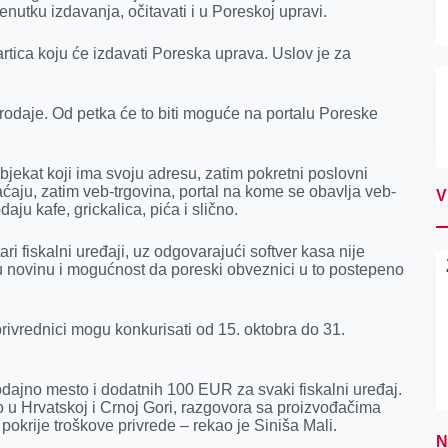
enutku izdavanja, očitavati i u Poreskoj upravi.
rtica koju će izdavati Poreska uprava. Uslov je za
 prodaje. Od petka će to biti moguće na portalu Poreske
bjekat koji ima svoju adresu, zatim pokretni poslovni
aju, zatim veb-trgovina, portal na kome se obavlja veb-
V
daju kafe, grickalica, pića i slično.
i fiskalni uređaji, uz odgovarajući softver kasa nije
iku novinu i mogućnost da poreski obveznici u to postepeno
vrednici mogu konkurisati od 15. oktobra do 31.
dajno mesto i dodatnih 100 EUR za svaki fiskalni uređaj.
o u Hrvatskoj i Crnoj Gori, razgovora sa proizvođačima
a pokrije troškove privrede – rekao je Siniša Mali.
N