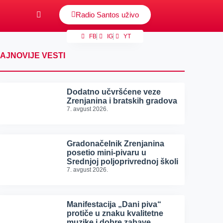
Radio Santos uživo
FB
IG
YT
AJNOVIJE VESTI
Dodatno učvršćene veze
Zrenjanina i bratskih gradova
7. avgust 2026.
Gradonačelnik Zrenjanina
posetio mini-pivaru u
Srednjoj poljoprivrednoj školi
7. avgust 2026.
Manifestacija „Dani piva“
protiče u znaku kvalitetne
muzike i dobre zabave