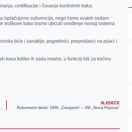
anja, certifikacije i čuvanja kontrolnih traka.
 da isplaćujemo subvencije, nego ćemo svakih sedam
ti te troškove kako bismo ubrzali uvođenje novog sistema
nika biće i zanatlije, pogrebnici, preprodavci na pijaci i
 kasa koliko ih sada imamo, u funkciji biti za trećinu
SLEDEĆE
 obeležava se godišnjica oslobođenja Petrovgrada u Drugom svetskom ratu
Rukometni derbi: ORK „Zrenjanin“ – RK „Nova Pazova“