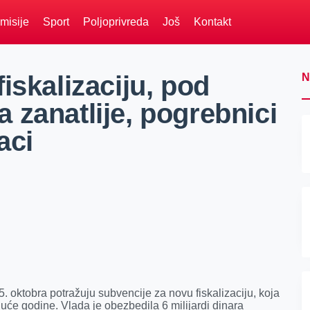
misije
Sport
Poljoprivreda
Još
Kontakt
iskalizaciju, pod
N
 zanatlije, pogrebnici
aci
5. oktobra potražuju subvencije za novu fiskalizaciju, koja
duće godine. Vlada je obezbedila 6 milijardi dinara