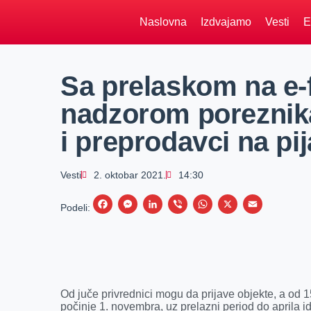
Naslovna
Izdvajamo
Vesti
E
Sa prelaskom na e-f
nadzorom poreznika
i preprodavci na pij
Vesti
2. oktobar 2021.
14:30
F
M
L
V
W
X
E
Podeli:
a
e
i
i
h
m
c
s
n
b
a
a
e
s
k
e
t
i
b
e
e
r
s
l
Od juče privrednici mogu da prijave objekte, a od 1
o
n
d
A
počinje 1. novembra, uz prelazni period do aprila i