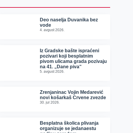
Deo naselja Duvanika bez
vode
4. avgust 2026.
Iz Gradske bašte ispraćeni
pozivari koji besplatnim
pivom ulicama grada pozivaju
na 41. „Dane piva“
5. avgust 2026.
Zrenjaninac Vojin Medarević
novi košarkaš Crvene zvezde
30. jul 2026.
Besplatna školica plivanja
organizuje se jedanaestu