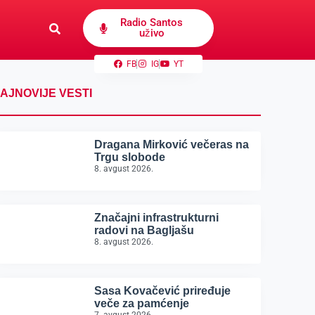
Radio Santos
uživo
FB
IG
YT
AJNOVIJE VESTI
Dragana Mirković večeras na
Trgu slobode
8. avgust 2026.
Značajni infrastrukturni
radovi na Bagljašu
8. avgust 2026.
Sasa Kovačević priređuje
veče za pamćenje