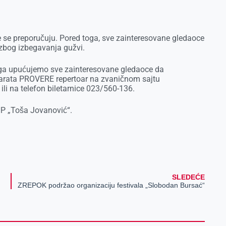
e se preporučuju. Pored toga, sve zainteresovane gledaoce
zbog izbegavanja gužvi.
toga upućujemo sve zainteresovane gledaoce da
 karata PROVERE repertoar na zvaničnom sajtu
ili na telefon biletarnice 023/560-136.
 NP „Toša Jovanović“.
SLEDEĆE
ZREPOK podržao organizaciju festivala „Slobodan Bursać“