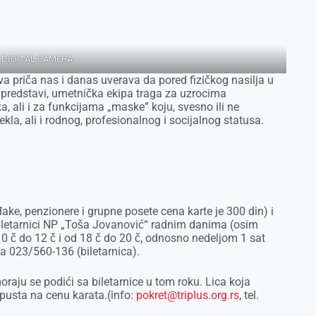
 DIGITAL CAMERA
 priča nas i danas uverava da pored fizičkog nasilja u
a predstavi, umetnička ekipa traga za uzrocima
a, ali i za funkcijama „maske” koju, svesno ili ne
a, ali i rodnog, profesionalnog i socijalnog statusa.
ake, penzionere i grupne posete cena karte je 300 din) i
biletarnici NP „Toša Jovanović“ radnim danima (osim
0 č do 12 č i od 18 č do 20 č, odnosno nedeljom 1 sat
na 023/560-136 (biletarnica).
moraju se podići sa biletarnice u tom roku. Lica koja
pusta na cenu karata.(info:
pokret@triplus.org.rs
, tel.