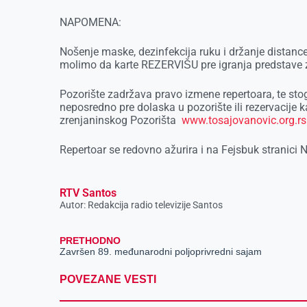
NAPOMENA:
Nošenje maske, dezinfekcija ruku i držanje distanc
molimo da karte REZERVIŠU pre igranja predstave 
Pozorište zadržava pravo izmene repertoara, te s
neposredno pre dolaska u pozorište ili rezervacije
zrenjaninskog Pozorišta
www.tosajovanovic.org.rs
Repertoar se redovno ažurira i na Fejsbuk stranici
RTV Santos
Autor: Redakcija radio televizije Santos
PRETHODNO
Završen 89. međunarodni poljoprivredni sajam
POVEZANE VESTI