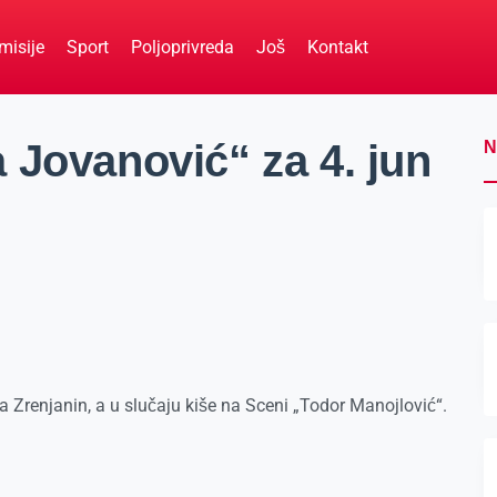
misije
Sport
Poljoprivreda
Još
Kontakt
 Jovanović“ za 4. jun
N
 Zrenjanin, a u slučaju kiše na Sceni „Todor Manojlović“.