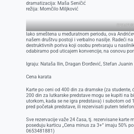
dramatizacija: Maša Seničić
režija: Momčilo Miljković
OLYMPUS
Iako smeštena u međuratnom periodu, ova Andrićeva
našem društvu postoji i verbalno nasilje. Radeći n
destruktivnih poriva koji osobu pretvaraju u nasilnik
odabiramo pod uticajem konvencije, na osnovu porekl
Igraju: Nataša Ilin, Dragan Đorđević, Stefan Juanin
Cena karata
Karte po ceni od 400 din za dramske (za studente, đ
200 din za lutkarske predstave mogu se kupiti na 
utorkom, kada se ne igra predstava) i subotom od 1
pred početak predstave, ili rezervisati putem telefo
Sve rezervacije važe 24 časa, tj. rezervisane karte 
poseduju karticu „Cena minus za 3+“ imaju 50% po
0653481881)