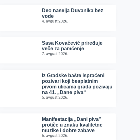
Deo naselja Duvanika bez
vode
4. avgust 2026.
Sasa Kovačević priređuje
veče za pamćenje
7. avgust 2026.
Iz Gradske bašte ispraćeni
pozivari koji besplatnim
pivom ulicama grada pozivaju
na 41. „Dane piva“
5. avgust 2026.
Manifestacija „Dani piva“
protiče u znaku kvalitetne
muzike i dobre zabave
6. avgust 2026.