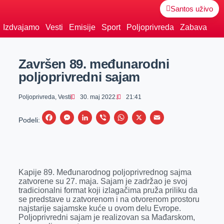
Santos uživo
Izdvajamo
Vesti
Emisije
Sport
Poljoprivreda
Zabava
Završen 89. međunarodni
poljoprivredni sajam
Poljoprivreda
,
Vesti
30. maj 2022.
21:41
F
M
L
V
W
X
E
Podeli:
a
e
i
i
h
m
c
s
n
b
a
a
e
s
k
e
t
i
Kapije 89. Međunarodnog poljoprivrednog sajma
b
e
e
r
s
l
zatvorene su 27. maja. Sajam je zadržao je svoj
o
n
d
A
tradicionalni format koji izlagačima pruža priliku da
se predstave u zatvorenom i na otvorenom prostoru
o
g
I
p
najstarije sajamske kuće u ovom delu Evrope.
k
e
n
p
Poljoprivredni sajam je realizovan sa Mađarskom,