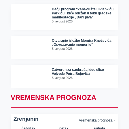
Dečji program “Zabavilište u Plankiću
Parkiću” biće održan u toku gradske
manifestacije „Dani piva“
5. avgust 2026.
Otvaranje izložbe Momira Kneževića
„Osvežavanje memorije“
5. avgust 2026.
Zatvoren za saobraćaj deo ulice
Vojvode Petra Bojovića
5. avgust 2026.
VREMENSKA PROGNOZA