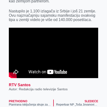
kao zemljom partnerom.
r
Nastupilo je 1.100 izlagača iz Srbije i još 21 zemlje.
Ovu najznačajniju sajamsku manifestaciju ovakvog
tipa u zemlji videlo je više od 140.000 posetilaca.
RTV Santos
Autor: Redakcija radio televizije Santos
PRETHODNO
SLEDEĆE
Planirana isključenja struje za 31. maj
Repertoar NP „Toša Jovanović“ za 4. jun