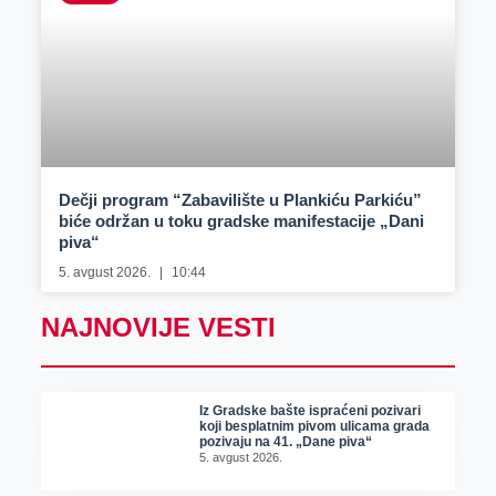
Dečji program “Zabavilište u Plankiću Parkiću”
biće održan u toku gradske manifestacije „Dani
piva“
5. avgust 2026.
10:44
NAJNOVIJE VESTI
Iz Gradske bašte ispraćeni pozivari
koji besplatnim pivom ulicama grada
pozivaju na 41. „Dane piva“
5. avgust 2026.