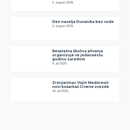
5. avgust 2026.
Deo naselja Duvanika bez vode
4. avgust 2026.
Besplatna školica plivanja
organizuje se jedanaestu
godinu zaredom
8. jul 2026.
Zrenjaninac Vojin Medarević
novi košarkaš Crvene zvezde
30. jul 2026.