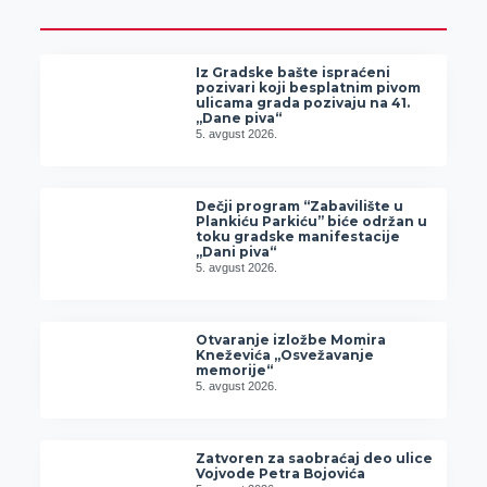
Iz Gradske bašte ispraćeni
pozivari koji besplatnim pivom
ulicama grada pozivaju na 41.
„Dane piva“
5. avgust 2026.
Dečji program “Zabavilište u
Plankiću Parkiću” biće održan u
toku gradske manifestacije
„Dani piva“
5. avgust 2026.
Otvaranje izložbe Momira
Kneževića „Osvežavanje
memorije“
5. avgust 2026.
Zatvoren za saobraćaj deo ulice
Vojvode Petra Bojovića