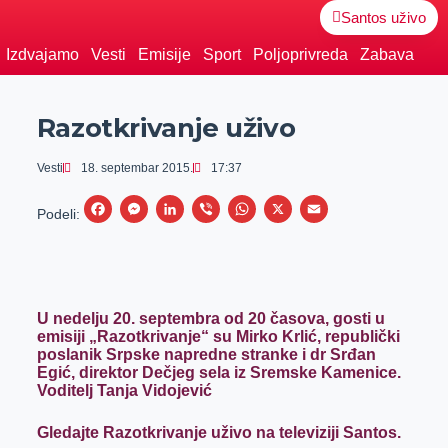
Santos uživo
Izdvajamo
Vesti
Emisije
Sport
Poljoprivreda
Zabava
Razotkrivanje uživo
Vesti
18. septembar 2015.
17:37
F
M
L
V
W
X
E
Podeli:
a
e
i
i
h
m
c
s
n
b
a
a
e
s
k
e
t
i
U nedelju 20. septembra od 20 časova, gosti u
b
e
e
r
s
l
emisiji „Razotkrivanje“ su Mirko Krlić, republički
o
n
d
A
poslanik Srpske napredne stranke i
dr Srđan
Egić, direktor Dečjeg sela iz Sremske Kamenice.
o
g
I
p
Voditelj Tanja Vidojević
k
e
n
p
Gledajte Razotkrivanje uživo na televiziji Santos.
r