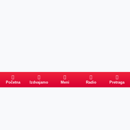
Početna
Izdvajamo
Meni
Radio
Pretraga
Pretraga
Kategorije