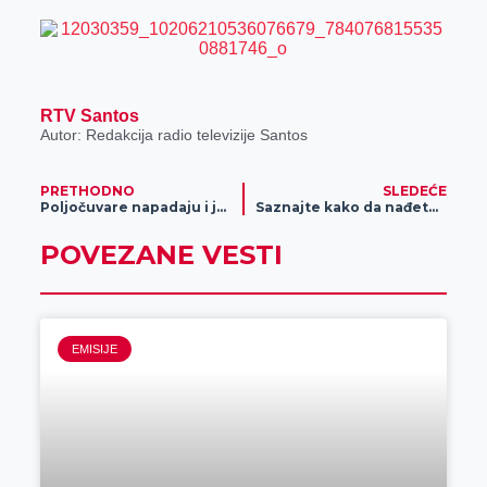
RTV Santos
Autor: Redakcija radio televizije Santos
PRETHODNO
SLEDEĆE
Poljočuvare napadaju i jure vilama
Saznajte kako da nađete posao u Aviv parku u Zrenjaninu
POVEZANE VESTI
EMISIJE