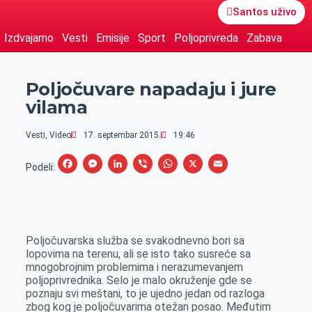
Santos uživo
Izdvajamo
Vesti
Emisije
Sport
Poljoprivreda
Zabava
Poljočuvare napadaju i jure
vilama
Vesti
,
Video
17. septembar 2015.
19:46
F
M
L
V
W
X
E
Podeli:
a
e
i
i
h
m
c
s
n
b
a
a
e
s
k
e
t
i
Poljočuvarska služba se svakodnevno bori sa
b
e
e
r
s
l
lopovima na terenu, ali se isto tako susreće sa
o
n
d
A
mnogobrojnim problemima i nerazumevanjem
poljoprivrednika. Selo je malo okruženje gde se
o
g
I
p
poznaju svi meštani, to je ujedno jedan od razloga
k
e
n
p
zbog kog je poljočuvarima otežan posao. Međutim