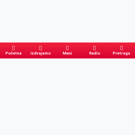
Početna
Izdvajamo
Meni
Radio
Pretraga
Pretraga
Kategorije
Ostalo
Naslovna
Izdvajamo