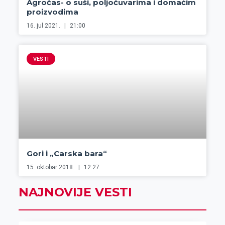
Agročas- o suši, poljočuvarima i domaćim
proizvodima
16. jul 2021.
21:00
VESTI
Gori i „Carska bara“
15. oktobar 2018.
12:27
NAJNOVIJE VESTI