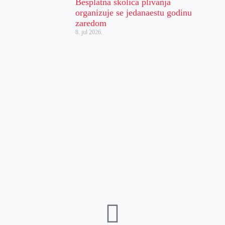
Besplatna školica plivanja
organizuje se jedanaestu godinu
zaredom
8. jul 2026.