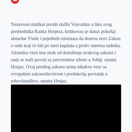
o
n
e
e
a
E
k
g
d
r
t
m
e
I
s
a
Nezavisni sindikat javnih službi Vojvodine u liku svog
predsednika Ranka Hrnjeza, kritikovao je danas pokušaj
r
n
A
i
aktuelne Vlade i pojedinih ministara da donesu novi Zakon
p
l
o radu koji će biti po meri kapitala a protiv interesa radnika.
p
Aktuelna vlast ima strah od donošenja ovakvog zakona i
sada se traži povod za prevremene izbore u Srbiji, smatra
Hrnjaz. Ovaj predlog zakona nema nikakve veze sa
evropskim zakonodavstvom i predstavlja povratak u
robovlasništvo, smatra Hrnjaz.