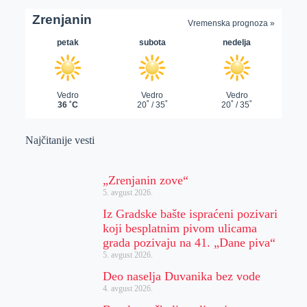
Najčitanije vesti
„Zrenjanin zove“
5. avgust 2026.
Iz Gradske bašte ispraćeni pozivari
koji besplatnim pivom ulicama
grada pozivaju na 41. „Dane piva“
5. avgust 2026.
Deo naselja Duvanika bez vode
4. avgust 2026.