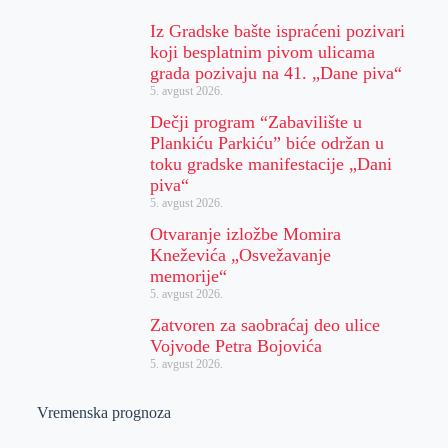
Iz Gradske bašte ispraćeni pozivari
koji besplatnim pivom ulicama
grada pozivaju na 41. „Dane piva“
5. avgust 2026.
Dečji program “Zabavilište u
Plankiću Parkiću” biće održan u
toku gradske manifestacije „Dani
piva“
5. avgust 2026.
Otvaranje izložbe Momira
Kneževića „Osvežavanje
memorije“
5. avgust 2026.
Zatvoren za saobraćaj deo ulice
Vojvode Petra Bojovića
5. avgust 2026.
Vremenska prognoza