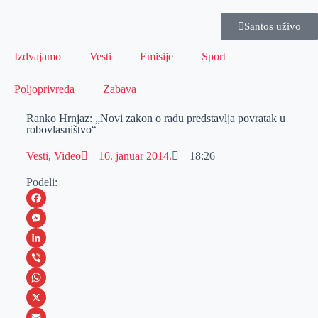
Santos uživo
Izdvajamo
Vesti
Emisije
Sport
Poljoprivreda
Zabava
Ranko Hrnjaz: „Novi zakon o radu predstavlja povratak u
robovlasništvo“
Vesti
,
Video
16. januar 2014.
18:26
Podeli:
F
a
M
c
e
L
e
s
i
V
b
s
n
i
W
o
e
k
b
h
X