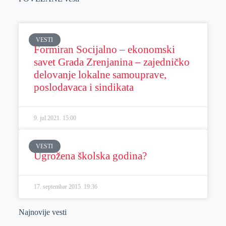
VESTI
Formiran Socijalno – ekonomski
savet Grada Zrenjanina – zajedničko
delovanje lokalne samouprave,
poslodavaca i sindikata
9. jul 2021.
15:00
VESTI
Ugrožena školska godina?
17. septembar 2015.
19:36
Najnovije vesti