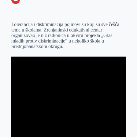
o
n
e
e
a
E
k
g
d
r
t
m
Tolerancija i diskriminacija pojmovi su koji su sve češća
e
I
s
a
tema u školama. Zrenjaninski edukativni centar
r
n
A
i
organizovao je niz radionica u okviru projekta „Glas
mladih protiv diskriminacije“ u nekoliko škola u
p
l
Srednjobanatskom okrugu.
p