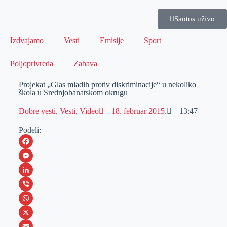
Santos uživo
Izdvajamo
Vesti
Emisije
Sport
Poljoprivreda
Zabava
Projekat „Glas mladih protiv diskriminacije“ u nekoliko
škola u Srednjobanatskom okrugu
Dobre vesti
,
Vesti
,
Video
18. februar 2015.
13:47
Podeli:
F
a
M
c
e
L
e
s
i
V
b
s
n
i
W
o
e
k
b
h
X