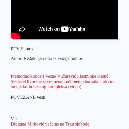
RTV Santos
Autor: Redakcija radio televizije Santos
Prethodno
Koncert Vesne Vučurević i Jasminke Krstić
Sledeće
Otvorena savremena multimedijalna sala u okviru
turističko-hotelskog kompleksa (video)
POVEZANE vesti
Vesti
Dragana Mirković večeras na Trgu slobode