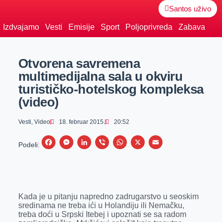
Santos uživo
Izdvajamo
Vesti
Emisije
Sport
Poljoprivreda
Zabava
Otvorena savremena
multimedijalna sala u okviru
turističko-hotelskog kompleksa
(video)
Vesti
,
Video
18. februar 2015.
20:52
F
M
L
V
W
X
E
Podeli:
a
e
i
i
h
m
c
s
n
b
a
a
e
s
k
e
t
i
Kada je u pitanju napredno zadrugarstvo u seoskim
b
e
e
r
s
l
sredinama ne treba ići u Holandiju ili Nemačku,
o
n
d
A
treba doći u Srpski Itebej i upoznati se sa radom