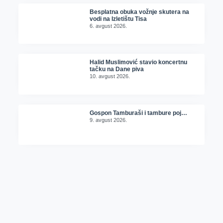
Besplatna obuka vožnje skutera na
vodi na Izletištu Tisa
6. avgust 2026.
Halid Muslimović stavio koncertnu
tačku na Dane piva
10. avgust 2026.
Gospon Tamburaši i tambure poj…
9. avgust 2026.