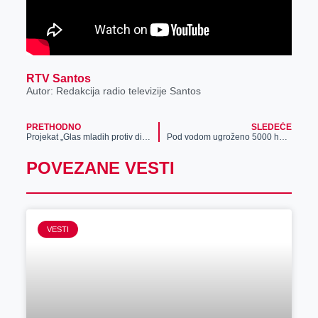
RTV Santos
Autor: Redakcija radio televizije Santos
PRETHODNO
SLEDEĆE
Projekat „Glas mladih protiv diskriminacije“ u nekoliko škola u Srednjobanatskom okrugu
Pod vodom ugroženo 5000 ha u srednjem Banatu, bageri potonuli pokušavajući da očiste kanale (video)
POVEZANE VESTI
VESTI