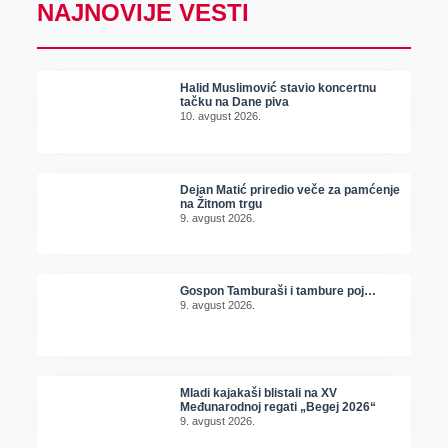
NAJNOVIJE VESTI
Halid Muslimović stavio koncertnu
tačku na Dane piva
10. avgust 2026.
Dejan Matić priredio veče za pamćenje
na Žitnom trgu
9. avgust 2026.
Gospon Tamburaši i tambure poj…
9. avgust 2026.
Mladi kajakaši blistali na XV
Međunarodnoj regati „Begej 2026“
9. avgust 2026.