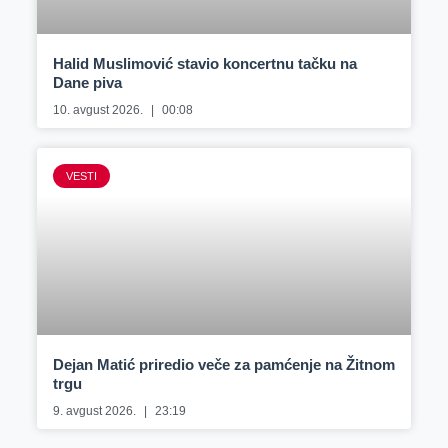
Halid Muslimović stavio koncertnu tačku na
Dane piva
10. avgust 2026.
00:08
VESTI
Dejan Matić priredio veče za pamćenje na Žitnom
trgu
9. avgust 2026.
23:19