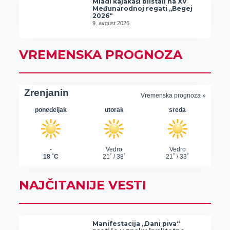
Mladi kajakaši blistali na XV
Međunarodnoj regati „Begej
2026“
9. avgust 2026.
VREMENSKA PROGNOZA
NAJČITANIJE VESTI
Manifestacija „Dani piva“