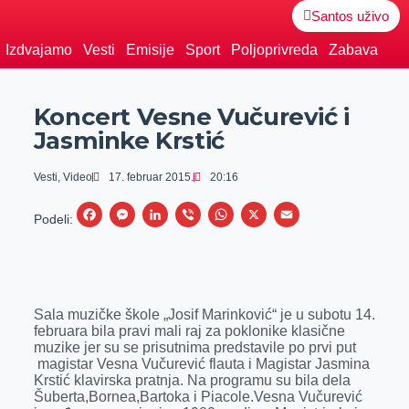
Santos uživo
Izdvajamo
Vesti
Emisije
Sport
Poljoprivreda
Zabava
Koncert Vesne Vučurević i
Jasminke Krstić
Vesti
,
Video
17. februar 2015.
20:16
F
M
L
V
W
X
E
Podeli:
a
e
i
i
h
m
c
s
n
b
a
a
e
s
k
e
t
i
Sala muzičke škole „Josif Marinković“ je u subotu 14.
b
e
e
r
s
l
februara bila pravi mali raj za poklonike klasične
o
n
d
A
muzike jer su se prisutnima predstavile po prvi put
magistar Vesna Vučurević flauta i Magistar Jasmina
o
g
I
p
Krstić klavirska pratnja. Na programu su bila dela
k
e
n
p
Šuberta,Bornea,Bartoka i Piacole.Vesna Vučurević