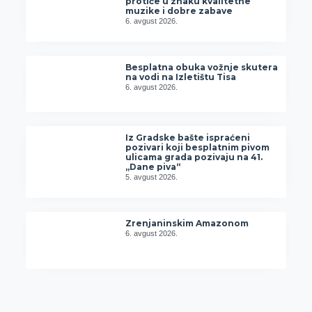
protiče u znaku kvalitetne
muzike i dobre zabave
6. avgust 2026.
Besplatna obuka vožnje skutera
na vodi na Izletištu Tisa
6. avgust 2026.
Iz Gradske bašte ispraćeni
pozivari koji besplatnim pivom
ulicama grada pozivaju na 41.
„Dane piva“
5. avgust 2026.
Zrenjaninskim Amazonom
6. avgust 2026.