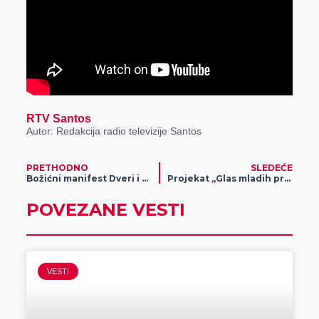
RTV Santos
Autor: Redakcija radio televizije Santos
PRETHODNO
SLEDEĆE
Božićni manifest Dveri i DSS (video)
Projekat „Glas mladih protiv diskriminacije“ u nekoliko škola u Srednjobanatskom okrugu
POVEZANE VESTI
VESTI