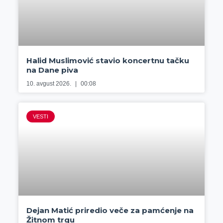
Halid Muslimović stavio koncertnu tačku
na Dane piva
10. avgust 2026.
00:08
VESTI
Dejan Matić priredio veče za pamćenje na
Žitnom trgu