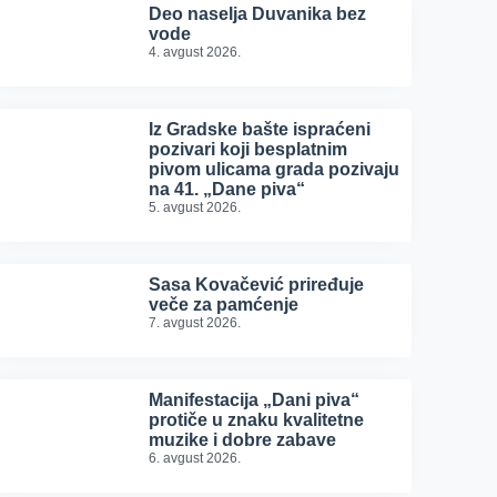
Deo naselja Duvanika bez
vode
4. avgust 2026.
Iz Gradske bašte ispraćeni
pozivari koji besplatnim
pivom ulicama grada pozivaju
na 41. „Dane piva“
5. avgust 2026.
Sasa Kovačević priređuje
veče za pamćenje
7. avgust 2026.
Manifestacija „Dani piva“
protiče u znaku kvalitetne
muzike i dobre zabave
6. avgust 2026.