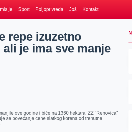
misije
Sport
Poljoprivreda
Još
Kontakt
e repe izuzetno
N
, ali je ima sve manje
manjile ove godine i biće na 1360 hektara. ZZ “Renovica”
kuje se povećanje cene slatkog korena od trenutne
.