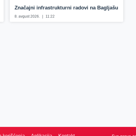
Značajni infrastrukturni radovi na Bagljašu
8. avgust 2026.
11:22
a korišćenja
Aplikacija
Kontakt