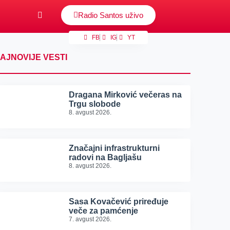
Radio Santos uživo
FB
IG
YT
AJNOVIJE VESTI
Dragana Mirković večeras na
Trgu slobode
8. avgust 2026.
Značajni infrastrukturni
radovi na Bagljašu
8. avgust 2026.
Sasa Kovačević priređuje
veče za pamćenje
7. avgust 2026.