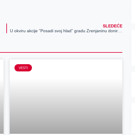
SLEDEĆE
U okviru akcije “Posadi svoj hlad” gradu Zrenjaninu donirano 3.500 sadnica platana
VESTI