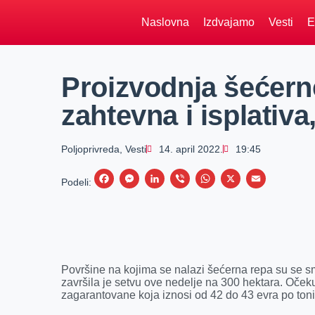
Naslovna
Izdvajamo
Vesti
E
Proizvodnja šećern
zahtevna i isplativa
Poljoprivreda
,
Vesti
14. april 2022.
19:45
F
M
L
V
W
X
E
Podeli:
a
e
i
i
h
m
c
s
n
b
a
a
e
s
k
e
t
i
b
e
e
r
s
l
Površine na kojima se nalazi šećerna repa su se s
o
n
d
A
završila je setvu ove nedelje na 300 hektara. Oče
zagarantovane koja iznosi od 42 do 43 evra po toni
o
g
I
p