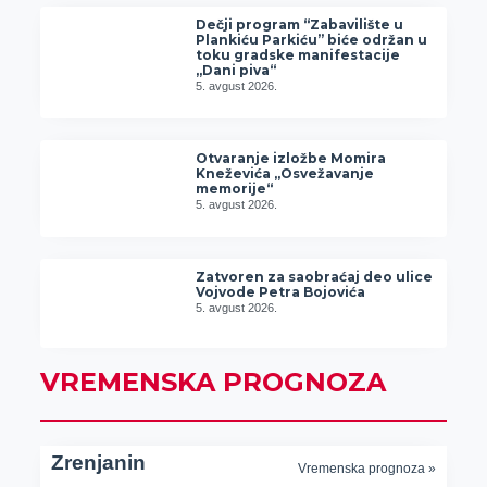
Dečji program “Zabavilište u
Plankiću Parkiću” biće održan u
toku gradske manifestacije
„Dani piva“
5. avgust 2026.
Otvaranje izložbe Momira
Kneževića „Osvežavanje
memorije“
5. avgust 2026.
Zatvoren za saobraćaj deo ulice
Vojvode Petra Bojovića
5. avgust 2026.
VREMENSKA PROGNOZA