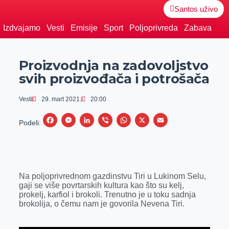
Santos uživo
Izdvajamo
Vesti
Emisije
Sport
Poljoprivreda
Zabava
Proizvodnja na zadovoljstvo
svih proizvođača i potrošača
Vesti
29. mart 2021.
20:00
F
M
L
V
W
X
E
Podeli:
a
e
i
i
h
m
c
s
n
b
a
a
e
s
k
e
t
i
Na poljoprivrednom gazdinstvu Tiri u Lukinom Selu,
b
e
e
r
s
l
gaji se više povrtarskih kultura kao što su kelj,
o
n
d
A
prokelj, karfiol i brokoli. Trenutno je u toku sadnja
brokolija, o čemu nam je govorila Nevena Tiri.
o
g
I
p
k
e
n
p