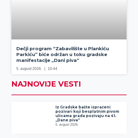
Dečji program “Zabavilište u Plankiću
Parkiću” biće održan u toku gradske
manifestacije „Dani piva“
5. avgust 2026.
10:44
NAJNOVIJE VESTI
Iz Gradske bašte ispraćeni
pozivari koji besplatnim pivom
ulicama grada pozivaju na 41.
„Dane piva“
5. avgust 2026.