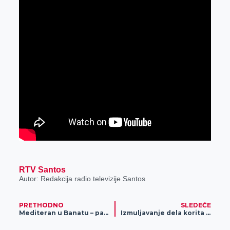
RTV Santos
Autor: Redakcija radio televizije Santos
PRETHODNO
SLEDEĆE
Mediteran u Banatu – palme, banane i kaktusi u Banatskom Karađorđevu
Izmuljavanje dela korita starog Begeja na Carskoj bari