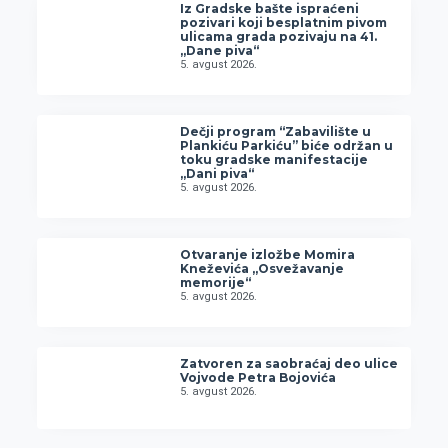
Iz Gradske bašte ispraćeni
pozivari koji besplatnim pivom
ulicama grada pozivaju na 41.
„Dane piva“
5. avgust 2026.
Dečji program “Zabavilište u
Plankiću Parkiću” biće održan u
toku gradske manifestacije
„Dani piva“
5. avgust 2026.
Otvaranje izložbe Momira
Kneževića „Osvežavanje
memorije“
5. avgust 2026.
Zatvoren za saobraćaj deo ulice
Vojvode Petra Bojovića
5. avgust 2026.