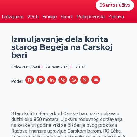
Santos uživo
Izdvajamo
Vesti
Emisije
Sport
Poljoprivreda
Zabava
Izmuljavanje dela korita
starog Begeja na Carskoj
bari
Dobre vesti
,
Vesti
29. mart 2021.
20:37
F
M
L
V
W
X
E
Podeli:
a
e
i
i
h
m
c
s
n
b
a
a
e
s
k
e
t
i
Staro korito Begeja kod Carske bare se izmuljava u
b
e
e
r
s
l
dužini oko 850 metara. U okviru redovnog održavanja
o
n
d
A
na svake tri godine vrši se čišćenje ovog prostora.
Radove finansira upravljač Carskom barom, RG Ečka.
o
g
I
p
Iz sopstvenih sredstava za izmuljavanje je izdvojeno 8