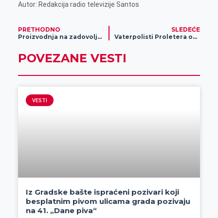
Autor: Redakcija radio televizije Santos
PRETHODNO
SLEDEĆE
Proizvodnja na zadovoljstvo svih proizvođača i potrošača
Vaterpolisti Proletera obezbedili plasman u Super ligu
POVEZANE VESTI
VESTI
Iz Gradske bašte ispraćeni pozivari koji
besplatnim pivom ulicama grada pozivaju
na 41. „Dane piva“