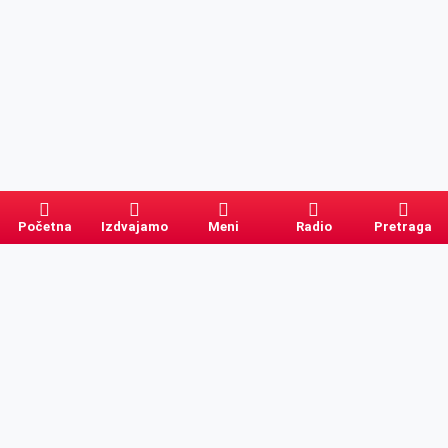
Početna
Izdvajamo
Meni
Radio
Pretraga
Pretraga
Kategorije