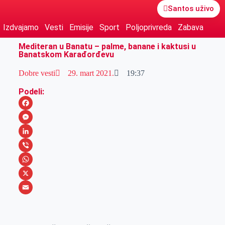
Santos uživo
Izdvajamo
Vesti
Emisije
Sport
Poljoprivreda
Zabava
Mediteran u Banatu – palme, banane i kaktusi u
Banatskom Karađorđevu
Dobre vesti
29. mart 2021.
19:37
Podeli:
F
a
M
c
e
L
e
s
i
V
b
s
n
i
W
o
e
k
b
h
X
o
n
e
e
a
E
k
g
d
r
t
m