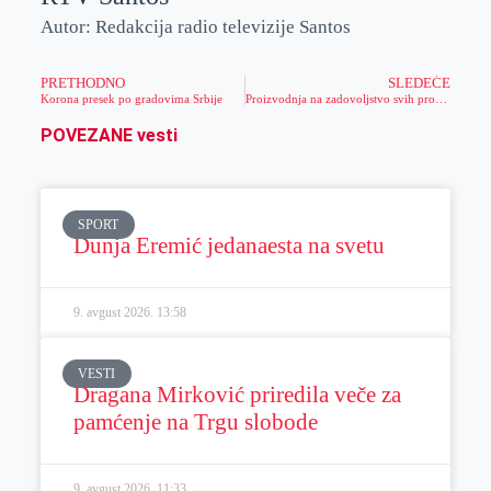
Autor: Redakcija radio televizije Santos
PRETHODNO
SLEDEĆE
Korona presek po gradovima Srbije
Proizvodnja na zadovoljstvo svih proizvođača i potrošača
POVEZANE vesti
SPORT
Dunja Eremić jedanaesta na svetu
9. avgust 2026.
13:58
VESTI
Dragana Mirković priredila veče za
pamćenje na Trgu slobode
9. avgust 2026.
11:33