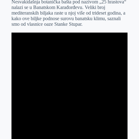
Nesvakidašnja botanička bašta pod nazivom „25 hrastova“
e
I
s
a
nalazi se u Banatskom Karađorđevu. Veliki broj
r
n
A
i
mediteranskih biljaka raste u njoj više od trideset godina, a
kako ove biljke podnose surovu banatsku klimu, saznali
p
l
smo od vlasnice oaze Stanke Stupar.
p