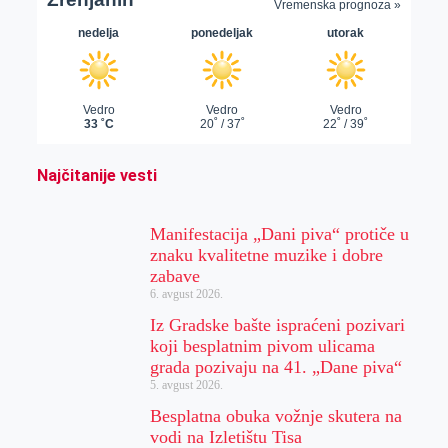
Najčitanije vesti
Manifestacija „Dani piva“ protiče u
znaku kvalitetne muzike i dobre
zabave
6. avgust 2026.
Iz Gradske bašte ispraćeni pozivari
koji besplatnim pivom ulicama
grada pozivaju na 41. „Dane piva“
5. avgust 2026.
Besplatna obuka vožnje skutera na
vodi na Izletištu Tisa