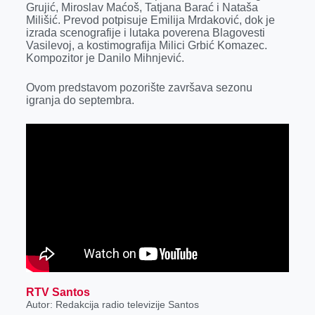
Grujić, Miroslav Maćoš, Tatjana Barać i Nataša
r
Milišić. Prevod potpisuje Emilija Mrdaković, dok je
izrada scenografije i lutaka poverena Blagovesti
Vasilevoj, a kostimografija Milici Grbić Komazec.
Kompozitor je Danilo Mihnjević.
Ovom predstavom pozorište završava sezonu
igranja do septembra.
RTV Santos
Autor: Redakcija radio televizije Santos