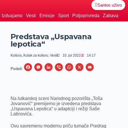
Santos uživo
Izdvajamo
Vesti
Emisije
Sport
Poljoprivreda
Zabava
Predstava „Uspavana
lepotica“
Kultura
,
Kutak za kulturu
,
Vesti
10. jul 2022.
14:17
F
M
L
V
W
X
E
Podeli:
a
e
i
i
h
m
c
s
n
b
a
a
e
s
k
e
t
i
Na lutkarskoj sceni Narodnog pozorišta „Toša
b
e
e
r
s
l
Jovanović“ premijerno je izvedena predstava
o
n
d
A
„Uspavana Lepotica“ u adaptciji i režiji Saše
Latinovića.
o
g
I
p
k
e
n
p
Ovu savremenu modernu priču tumače Predrag