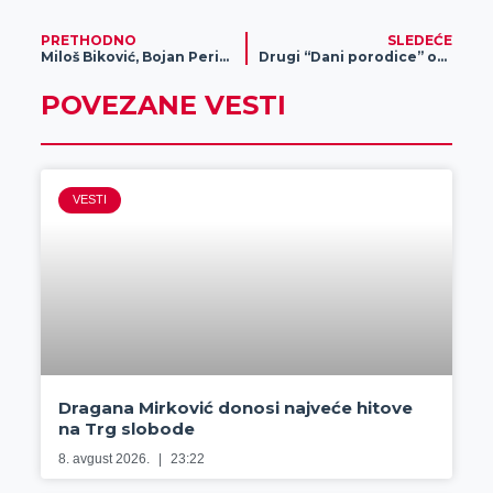
PRETHODNO
SLEDEĆE
Miloš Biković, Bojan Perić, Viktor Savić i mnogi drugi sa publikom Exita delili nezaboravne trenutke!
Drugi “Dani porodice” održaće se u Perlezu 3. i 4. septembra, uz bogatiji program i veći broj učesnika
POVEZANE VESTI
VESTI
Dragana Mirković donosi najveće hitove
na Trg slobode
8. avgust 2026.
23:22