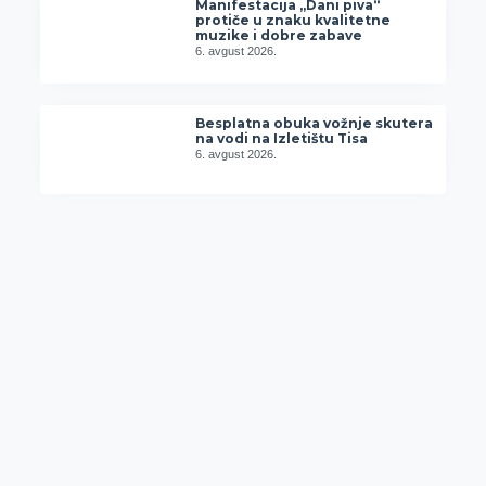
Manifestacija „Dani piva“
protiče u znaku kvalitetne
muzike i dobre zabave
6. avgust 2026.
Besplatna obuka vožnje skutera
na vodi na Izletištu Tisa
6. avgust 2026.