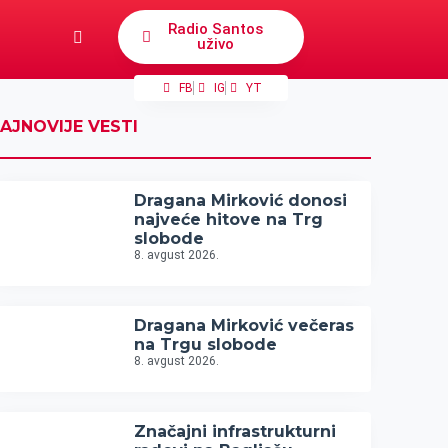
Radio Santos
uživo
FB
IG
YT
AJNOVIJE VESTI
Dragana Mirković donosi
najveće hitove na Trg
slobode
8. avgust 2026.
Dragana Mirković večeras
na Trgu slobode
8. avgust 2026.
Značajni infrastrukturni