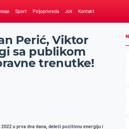
isije
Sport
Poljoprivreda
Još
Kontakt
an Perić, Viktor
N
ugi sa publikom
boravne trenutke!
 2022 u prva dva dana, deleći pozitivnu energiju i