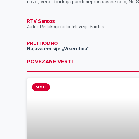
novoj, većoj bini koja pamti neprospavane noći, No 
RTV Santos
Autor: Redakcija radio televizije Santos
PRETHODNO
Najava emisije „Vikendica“
POVEZANE VESTI
VESTI